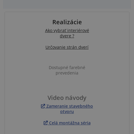
Realizácie
Ako vybrať interiérové
dvere ?
Určovanie strán dverí
Dostupné farebné
prevedenia
Video návody
Zameranie stavebného
otvoru
Celá montážna séria