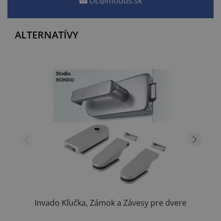
cic@modos.sk
ALTERNATÍVY
Invado Kľučka, Zámok a Závesy pre dvere
Amber