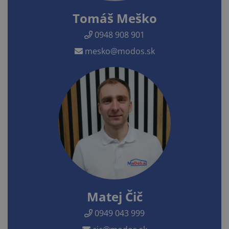
Tomáš Meško
0948 908 901
mesko@modos.sk
Matej Čič
0949 043 999