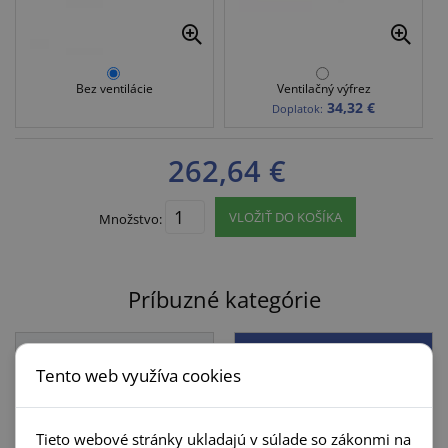
Bez ventilácie
Ventilačný výfrez
34,32 €
Doplatok:
262,64 €
VLOŽIŤ DO KOŠÍKA
Množstvo:
Príbuzné kategórie
Interiérové dvere
Zárubne
Tento web využíva cookies
Invado
Invado
Tieto webové stránky ukladajú v súlade so zákonmi na