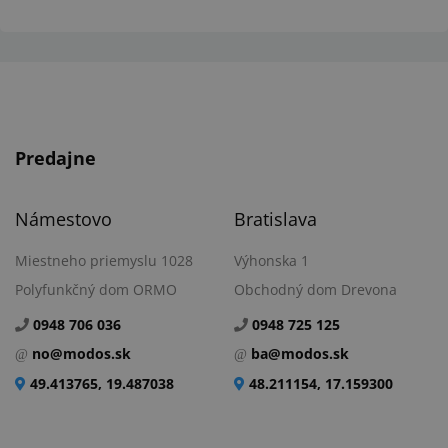
Predajne
Námestovo
Bratislava
Miestneho priemyslu 1028
Výhonska 1
Polyfunkčný dom ORMO
Obchodný dom Drevona
0948 706 036
0948 725 125
no@modos.sk
ba@modos.sk
49.413765, 19.487038
48.211154, 17.159300