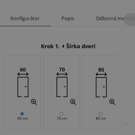
Konfigurátor
Popis
Odborná montáž
Krok 1.
Šírka dverí
60 cm
70 cm
80 cm
Doplat