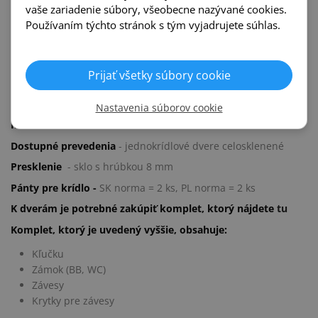
Posuvné systémy
Kľučky
vaše zariadenie súbory, všeobecne nazývané cookies.
Invado
Používaním týchto stránok s tým vyjadrujete súhlas.
Prijať všetky súbory cookie
Popis produktu
Nastavenia súborov cookie
Interíerové dvere INVADO - AMBER
Dostupné prevedenia
-
jednokrídlové dvere celosklenené
Presklenie
- sklo s hrúbkou 8 mm
Pánty pre krídlo -
SK norma = 2 ks, PL norma = 2 ks
K dverám je potrebné zakúpiť komplet, ktorý nájdete
tu
Komplet, ktorý je uvedený vyššie, obsahuje:
Kľučku
Zámok (BB, WC)
Závesy
Krytky pre závesy