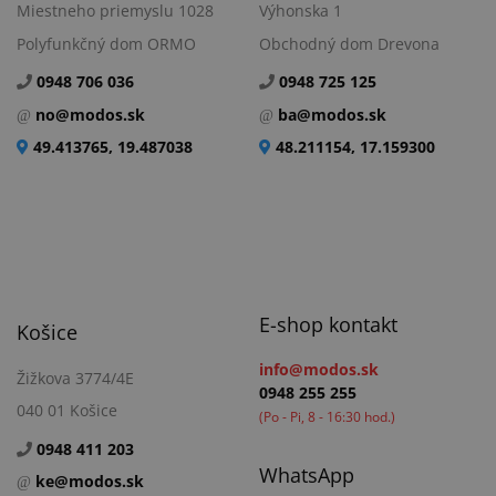
Miestneho priemyslu 1028
Výhonska 1
Polyfunkčný dom ORMO
Obchodný dom Drevona
0948 706 036
0948 725 125
no@modos.sk
ba@modos.sk
49.413765, 19.487038
48.211154, 17.159300
E-shop kontakt
Košice
info@modos.sk
Žižkova 3774/4E
0948 255 255
040 01 Košice
(Po - Pi, 8 - 16:30 hod.)
0948 411 203
WhatsApp
ke@modos.sk