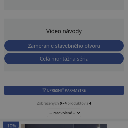
Video návody
Zameranie stavebného otvoru
Celá montážna séria
UPRESNIŤ PARAMETRE
Zobrazených
0 - 4
produktov z
4
-10%