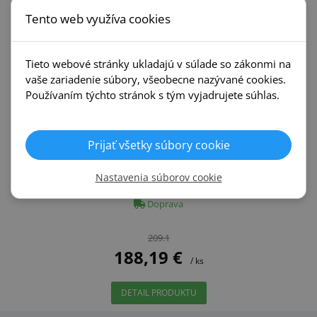
Tento web využíva cookies
Tieto webové stránky ukladajú v súlade so zákonmi na
vaše zariadenie súbory, všeobecne nazývané cookies.
Používaním týchto stránok s tým vyjadrujete súhlas.
Voster Lupus
Prijať všetky súbory cookie
Nastavenia súborov cookie
+22
Doprava
209.1
188,19 €
/ ks
DETAIL PRODUKTU