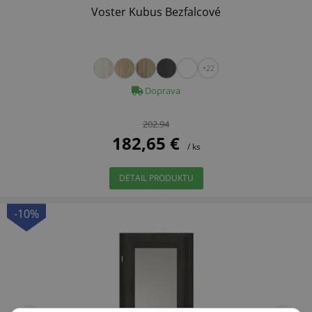
Voster Kubus Bezfalcové
+22
Doprava
202.94
182,65 €
/ ks
DETAIL PRODUKTU
-10%