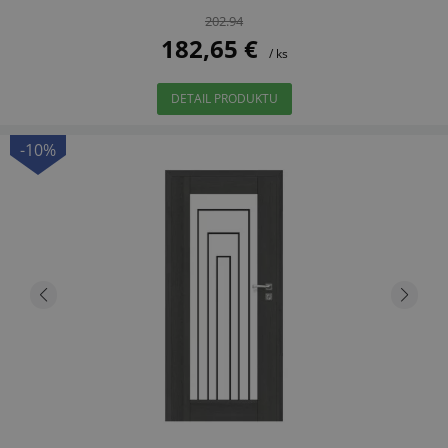
202.94
182,65 €
/ ks
DETAIL PRODUKTU
-10%