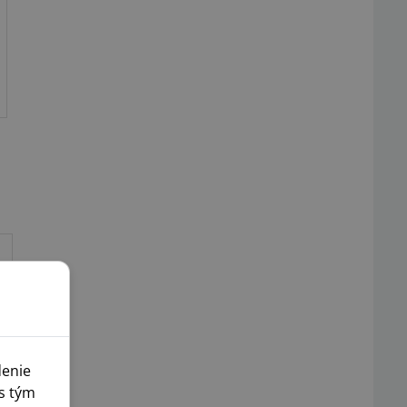
denie
s tým