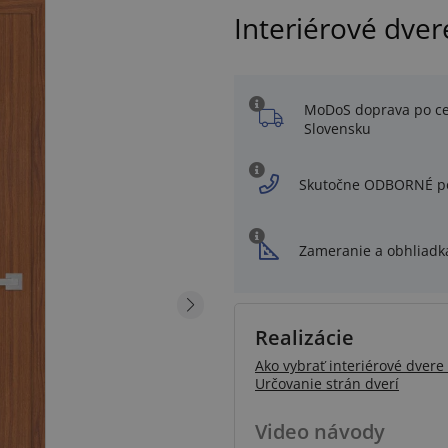
Interiérové dver
MoDoS doprava po c
Slovensku
Skutočne ODBORNÉ p
Zameranie a obhliadk
Realizácie
Ako vybrať interiérové dvere 
Určovanie strán dverí
Video návody