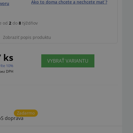
Ako to doma chcete a nechcete mať ?
voru
e od
2
do
8
týždňov
Ilustračný obrázok
Zobraziť popis produktu
/ ks
VYBRAŤ VARIANTU
ríte 10%
bez DPH
Zadarmo
S doprava