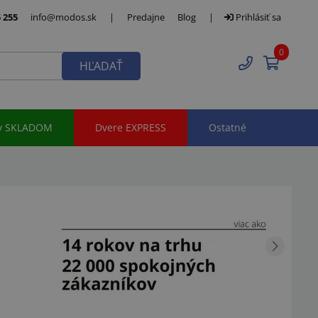
 255
info@modos.sk
|
Predajne
Blog
|
Prihlásiť sa
0
HĽADAŤ
y SKLADOM
Dvere EXPRESS
Ostatné