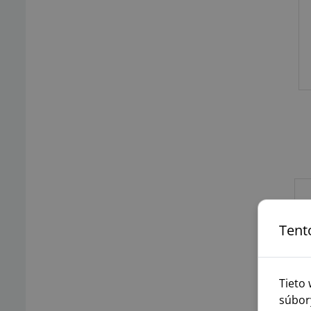
Tent
Tieto
súbor