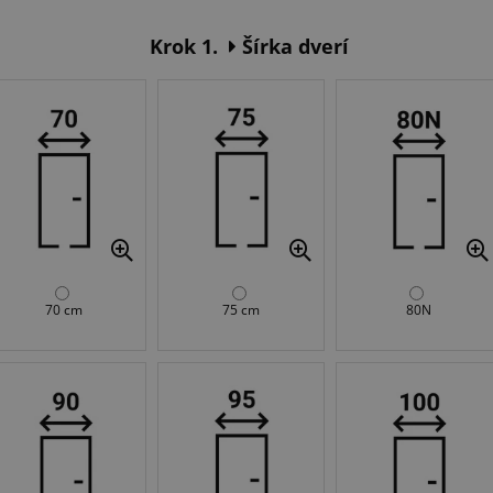
Krok 1.
Šírka dverí
70 cm
75 cm
80N