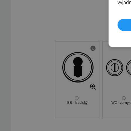
vyjadr
BB - klasický
WC - zamyk