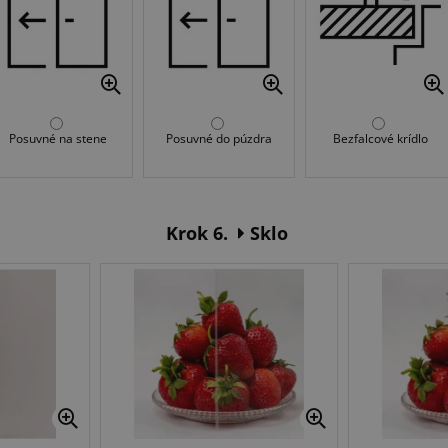
Posuvné na stene
Posuvné do púzdra
Bezfalcové krídlo
Krok 6.
Sklo