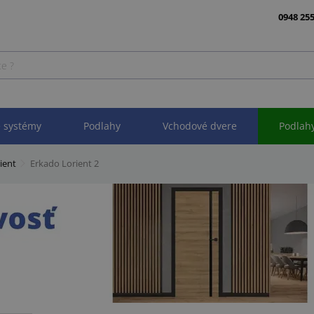
0948 255
 systémy
Podlahy
Vchodové dvere
Podlah
ient
Erkado Lorient 2