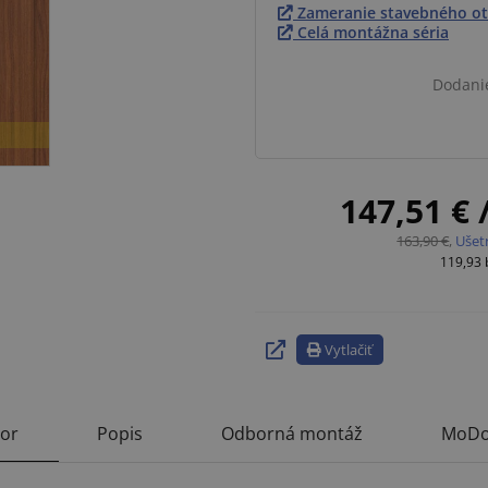
Zameranie stavebného ot
Celá montážna séria
Dodani
147,51 €
163,90 €
,
Ušet
119,93
Vytlačiť
tor
Popis
Odborná montáž
MoDo