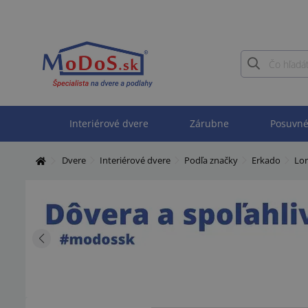
Interiérové dvere
Zárubne
Posuvné
Dvere
Interiérové dvere
Podľa značky
Erkado
Lor