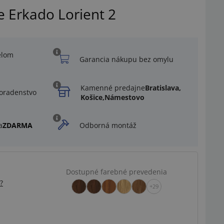
e Erkado Lorient 2
elom
Garancia nákupu bez omylu
Kamenné predajne
Bratislava,
oradenstvo
Košice,
Námestovo
a
ZDARMA
Odborná montáž
Dostupné farebné prevedenia
?
+29