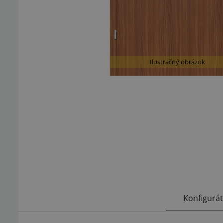
Ilustračný obrázok
Konfigurá