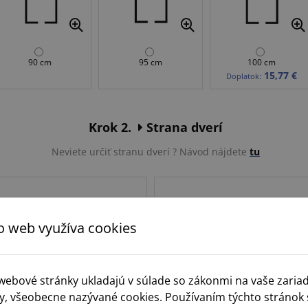
90 cm
95 cm
100 cm
15,77 €
Doplatok:
Krok 2.
Strana dverí
Neviete určiť stranu dverí ? Návod nájdete
tu
o web využíva cookies
 webové stránky ukladajú v súlade so zákonmi na vaše zaria
y, všeobecne nazývané cookies. Používaním týchto stránok 