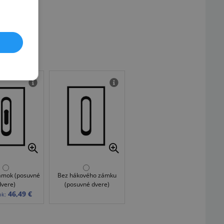
ámok (posuvné
Bez hákového zámku
dvere)
(posuvné dvere)
46,49 €
ok: