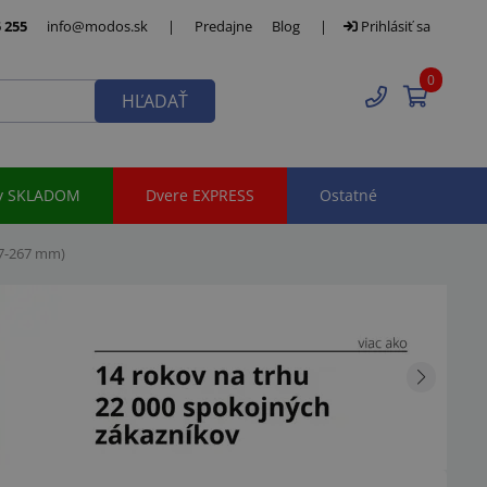
 255
info@modos.sk
|
Predajne
Blog
|
Prihlásiť sa
0
HĽADAŤ
y SKLADOM
Dvere EXPRESS
Ostatné
47-267 mm)