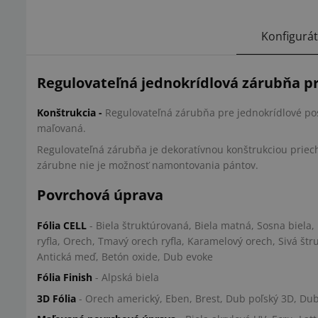
Konfigurá
Regulovateľná jednokrídlová zárubňa pr
Konštrukcia
-
Regulovateľná
zá
rubňa pre jednokrídlové po
maľovaná.
Regulovateľná zárubňa je dekoratívnou konštrukciou priec
zárubne nie je možnosť namontovania pántov.
Povrchová úprava
Fólia CELL
- Biela štruktúrovaná, Biela matná, Sosna biela, 
ryfla, Orech, Tmavý orech ryfla, Karamelový orech, Sivá št
Antická meď, Betón oxide, Dub evoke
Fólia Finish
- Alpská biela
3D Fólia
- Orech americký, Eben, Brest, Dub poľský 3D, Du