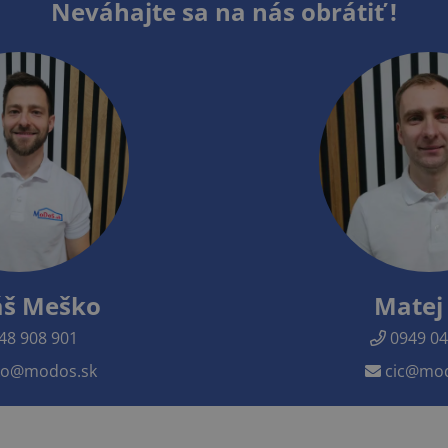
Neváhajte sa na nás obrátiť !
š Meško
Matej 
48 908 901
0949 04
o@modos.sk
cic@mod