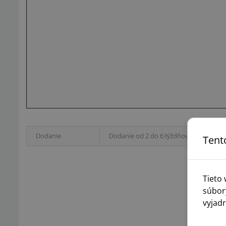
Dodanie
Dodanie od 2 do 6 týždňov.
Tent
Tieto
súbor
vyjadr