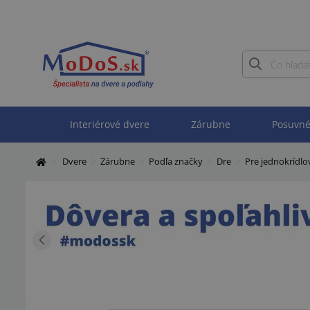
Interiérové dvere
Zárubne
Posuvné
Dvere
Zárubne
Podľa značky
Dre
Pre jednokrídl