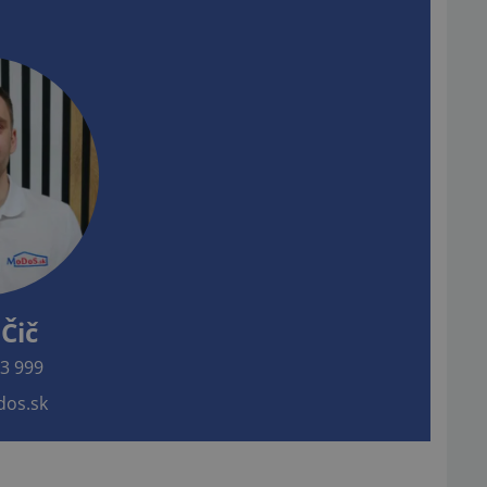
Čič
3 999
os.sk