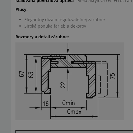
Maľovaná povrchová úprava
- Biela akrylová UV, Ecru, Latt
Plusy:
Elegantný dizajn regulovateľnej zárubne
Široká ponuka farieb a dekorov
Rozmery a detail zárubne: