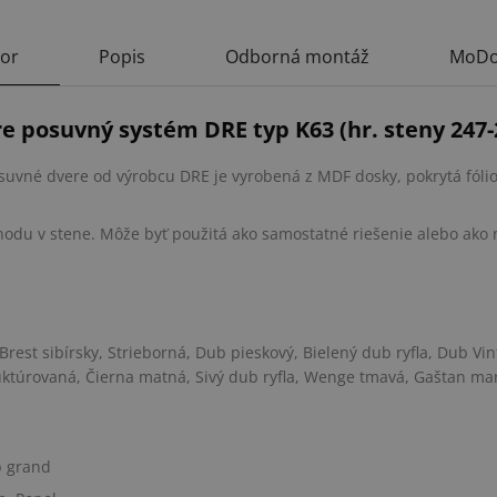
tor
Popis
Odborná montáž
MoDo
e posuvný systém DRE typ K63 (hr. steny 247
suvné dvere od výrobcu DRE je vyrobená z MDF dosky, pokrytá fólio
hodu v stene. Môže byť použitá ako samostatné riešenie alebo ako 
Brest sibírsky, Strieborná, Dub pieskový, Bielený dub ryfla, Dub Vin
ruktúrovaná, Čierna matná, Sivý dub ryfla, Wenge tmavá, Gaštan ma
b grand