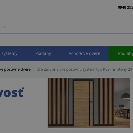
0948 255
 systémy
Podlahy
Vchodové dvere
Podlah
ové posuvné dvere
Dre Zárubňa pre posuvný systém typ K63 (hr. steny 2