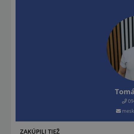
Tomá
09
mesk
ZAKÚPILI TIEŽ