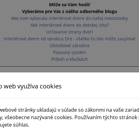
Môže sa Vám hodiť
Vyberáme pre Vás z nášho odborného blogu
Ako som vyberala interiérové dvere do našej novostavby
Aké interiérové dvere do detskej izby?
Určovanie strany dverí
Interiérové dvere od výrobcu Dre - všetko čo Vás môže zaujímať
Obložkové zárubne
Posuvný systém
Príbeh o kľučkách
o web využíva cookies
REALIZÁCIE
 webové stránky ukladajú v súlade so zákonmi na vaše zaria
y, všeobecne nazývané cookies. Používaním týchto stránok 
ujete súhlas.