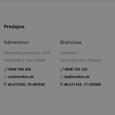
Predajne
Námestovo
Bratislava
Miestneho priemyslu 1028
Výhonska 1
Polyfunkčný dom ORMO
Obchodný dom Drevona
0948 706 036
0948 725 125
no@modos.sk
ba@modos.sk
49.413765, 19.487038
48.211154, 17.159300