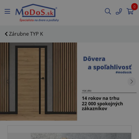
0
Zárubne TYP K