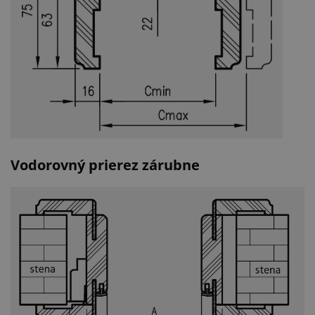
Vodorovný prierez zárubne