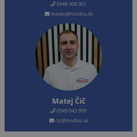
0948 908 901
mesko@modos.sk
Matej Čič
0949 043 999
cic@modos.sk