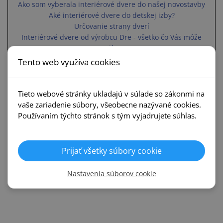
Ako som vyberala interiérové dvere do našej novostavby
Aké interiérové dvere do detskej izby?
Určovanie strany dverí
Interiérové dvere od výrobcu Dre - všetko čo Vás môže
zaujímať
Obložkové zárubne
Tento web využíva cookies
Posuvný systém
Príbeh o kľučkách
Tieto webové stránky ukladajú v súlade so zákonmi na
vaše zariadenie súbory, všeobecne nazývané cookies.
Používaním týchto stránok s tým vyjadrujete súhlas.
Dodanie
Dodanie od 2 do 6 týždňov.
Prijať všetky súbory cookie
REALIZÁCIE
Nastavenia súborov cookie