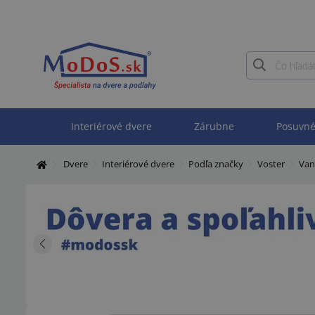
Interiérové dvere
Zárubne
Posuvné
Dvere
Interiérové dvere
Podľa značky
Voster
Vani