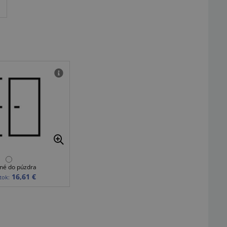
né do púzdra
16,61 €
tok: