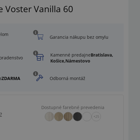
e Voster Vanilla 60
elom
Garancia nákupu bez omylu
Kamenné predajne
Bratislava,
oradenstvo
Košice,
Námestovo
a
ZDARMA
Odborná montáž
Dostupné farebné prevedenia
?
+25
Ilustračný obrázok