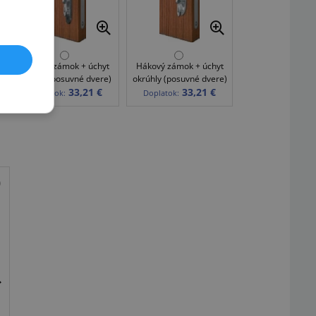
Hákový zámok + úchyt
Hákový zámok + úchyt
oválny (posuvné dvere)
okrúhly (posuvné dvere)
33,21 €
33,21 €
Doplatok:
Doplatok: