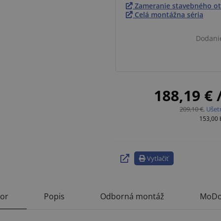
Zameranie stavebného ot
Celá montážna séria
Dodani
188,19 €
209,10 €
,
Ušet
153,00
Vytlačiť
tor
Popis
Odborná montáž
MoDo