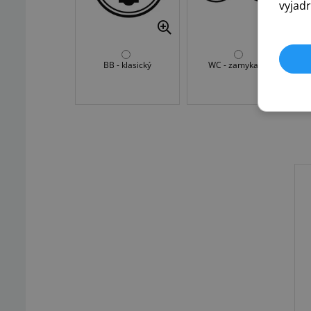
vyjadr
BB - klasický
WC - zamykanie