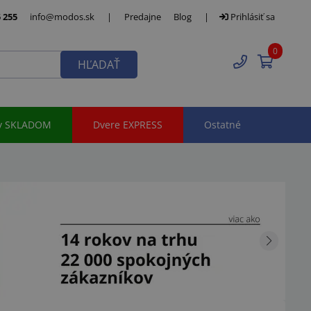
 255
info@modos.sk
|
Predajne
Blog
|
Prihlásiť sa
0
HĽADAŤ
y SKLADOM
Dvere EXPRESS
Ostatné