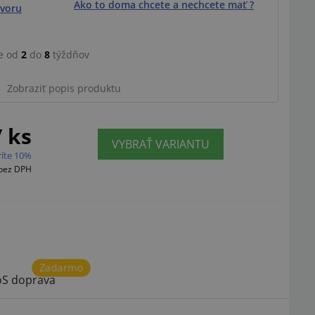
Ako to doma chcete a nechcete mať ?
voru
e od
2
do
8
týždňov
Zobraziť popis produktu
/ ks
VYBRAŤ VARIANTU
ríte 10%
bez DPH
Zadarmo
S doprava