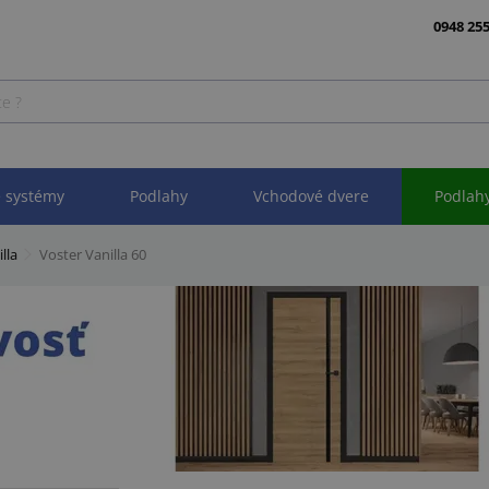
0948 255
 systémy
Podlahy
Vchodové dvere
Podlah
lla
Voster Vanilla 60