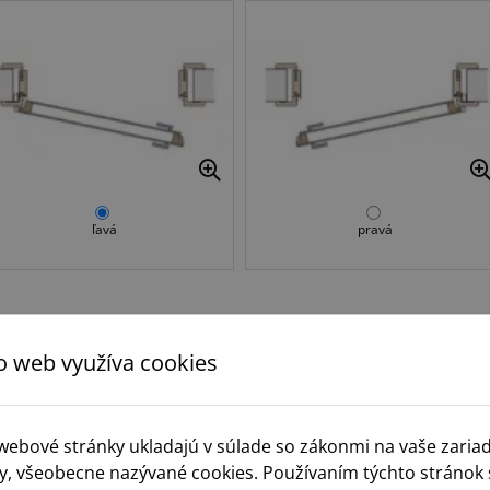
ľavá
pravá
Krok 3.
Typ zámku
o web využíva cookies
 webové stránky ukladajú v súlade so zákonmi na vaše zaria
y, všeobecne nazývané cookies. Používaním týchto stránok 