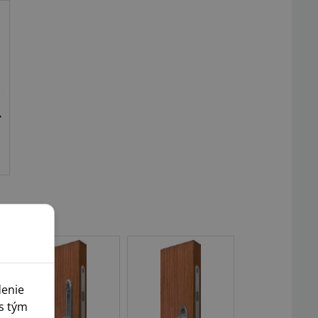
denie
s tým