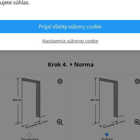
ujete súhlas.
Prijať všetky súbory cookie
PZ - vložka fab
Bez otvoru
Bez hákového zámku
(posuvné dvere)
Nastavenia súborov cookie
Krok 4.
Norma
Slovenská
Poľská