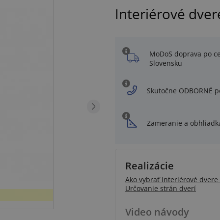
Interiérové dver
MoDoS doprava po c
Slovensku
Skutočne ODBORNÉ p
Zameranie a obhliadk
Realizácie
Ako vybrať interiérové dvere 
Určovanie strán dverí
Video návody