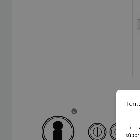
Tent
Tieto
súbor