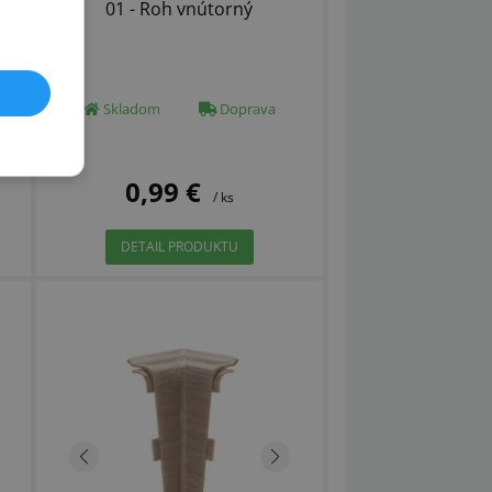
01 - Roh vnútorný
Skladom
Doprava
0,99 €
/ ks
DETAIL PRODUKTU