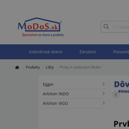
Interiérové dvere
Zárubne
Posuvné
Podlahy
Lišty
Prvky k soklovým lištám
Egger
Arbiton INDO
Arbiton VIGO
Prv