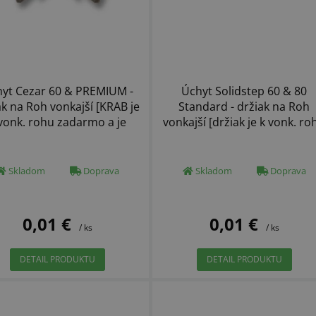
yt Cezar 60 & PREMIUM -
Úchyt Solidstep 60 & 80
ak na Roh vonkajší [KRAB je
Standard - držiak na Roh
vonk. rohu zadarmo a je
vonkajší [držiak je k vonk. ro
pridaný automaticky]
zadarmo a je pridaný
automaticky]
Skladom
Doprava
Skladom
Doprava
0,01 €
0,01 €
/ ks
/ ks
DETAIL PRODUKTU
DETAIL PRODUKTU