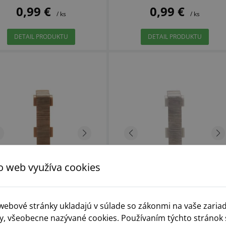
0,99 €
0,99 €
/ ks
/ ks
DETAIL PRODUKTU
DETAIL PRODUKTU
o web využíva cookies
 webové stránky ukladajú v súlade so zákonmi na vaše zaria
y, všeobecne nazývané cookies. Používaním týchto stránok 
y Arbiton INDO Dub Tmavý
Prvky Arbiton INDO Dub