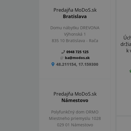
Predajňa MoDoS.sk
Bratislava
Domu nábytku DREVONA
Výhonská 1
Úch
835 10 Bratislava - Rača
drži
k 
0948 725 125
ba@modos.sk
48.211154, 17.159300
Predajňa MoDoS.sk
Námestovo
Polyfunkčný dom ORMO
Miestneho priemyslu 1028
029 01 Námestovo