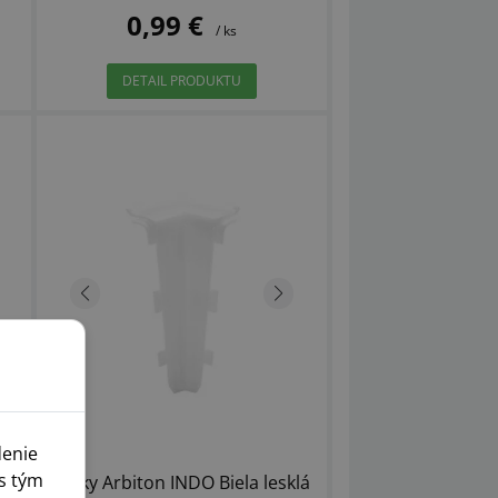
0,99 €
/ ks
DETAIL PRODUKTU
denie
s tým
Prvky Arbiton INDO Biela lesklá