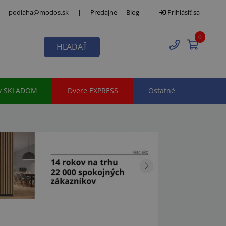
podlaha@modos.sk
|
Predajne
Blog
|
Prihlásiť sa
0
HĽADAŤ
y SKLADOM
Dvere EXPRESS
Ostatné