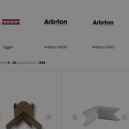
Egger
Arbiton INDO
Arbiton VIGO
ných
0 - 24
produktov z
834