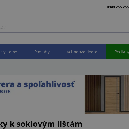
0948 255 255
 systémy
Podlahy
Vchodové dvere
Podlah
ky k soklovým lištám