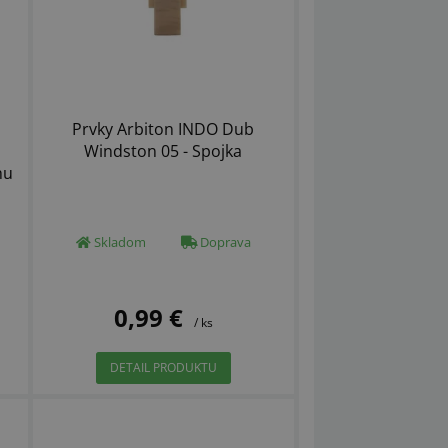
Prvky Arbiton INDO Dub
Windston 05 - Spojka
hu
Skladom
Doprava
0,99 €
/ ks
DETAIL PRODUKTU