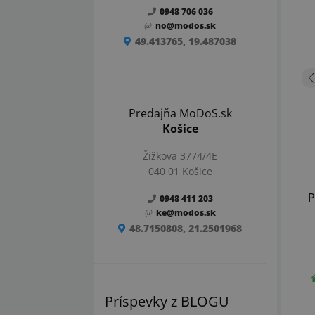
0948 706 036
no@modos.sk
49.413765, 19.487038
Predajňa MoDoS.sk
Košice
Žižkova 3774/4E
040 01 Košice
P
0948 411 203
ke@modos.sk
48.7150808, 21.2501968
Príspevky z BLOGU