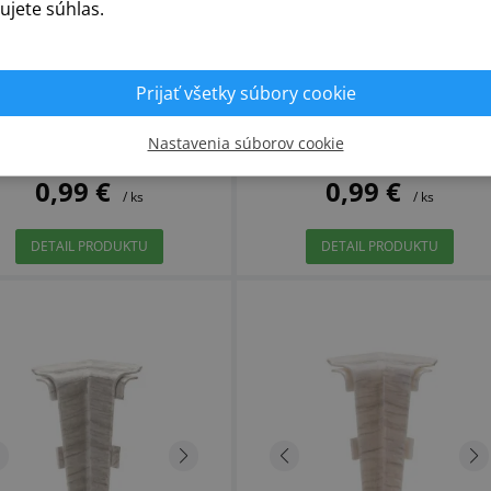
12 - Spojka
Kaukazský 16 - Spojka
ujete súhlas.
Prijať všetky súbory cookie
Skladom
Doprava
Skladom
Doprava
Nastavenia súborov cookie
0,99 €
0,99 €
/ ks
/ ks
DETAIL PRODUKTU
DETAIL PRODUKTU