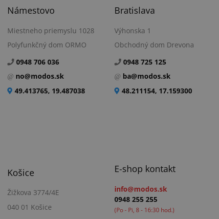
Námestovo
Bratislava
Miestneho priemyslu 1028
Výhonska 1
Polyfunkčný dom ORMO
Obchodný dom Drevona
0948 706 036
0948 725 125
no@modos.sk
ba@modos.sk
49.413765, 19.487038
48.211154, 17.159300
E-shop kontakt
Košice
info@modos.sk
Žižkova 3774/4E
0948 255 255
040 01 Košice
(Po - Pi, 8 - 16:30 hod.)