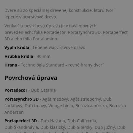
Dvere sú zo špeciálnej drevenej konštrukcie, ktorú tvorí
lepené viacvrstvové drevo.
Vonkajšia povrchová úprava je v nasledovných
prevedeniach: fólia Portadecor, Portasynchro 3D, Portaperfect
3D alebo fólia Portalamino.
Výplň krídla
- Lepené viacvrstvové drevo
Hrúbka krídla
- 40 mm
Hrana
- Technológia Standard - rovné hrany dverí
Povrchová úprava
Portadecor
- Dub Catania
Portasynchro 3D
- Agát medový, Agát strieborný, Dub
šarlátový, Dub tmavý, Wenge biela, Borovica nórska, Borovica
Andersen
Portaperfect 3D
- Dub Havana, Dub California,
Dub Škandinávia, Dub klasický, Dub Sibírsky, Dub južný, Dub