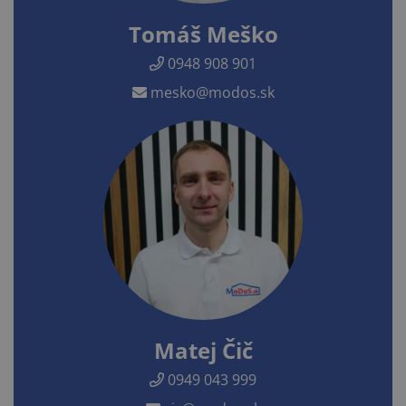
Tomáš Meško
0948 908 901
mesko@modos.sk
Matej Čič
0949 043 999