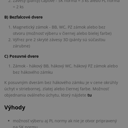
Závesy (pánty) čapové - SK norma = 3 ks alebo PL norma
= 2 ks
B) Bezfalcové dvere
Magnetický zámok - BB, WC, PZ zámok alebo bez
otvoru (možnosť výberu v čiernej alebo bielej farbe)
Výfrez pre 2 skryté závesy 3D (pánty sú súčasťou
zárubne)
C) Posuvné dvere
Zámok - hákový BB, hákový WC, hákový PZ zámok alebo
bez hákového zámku
K posuvným dverám bez hákového zámku je v cene okrúhly
úchyt v striebornej, zlatej alebo čiernej farbe. Možnosť
objednania oválneho úchytu, ktorý nájdete
tu
Výhody
možnosť výberu aj PL normy ak nie je otvor pripravený
na SK normu