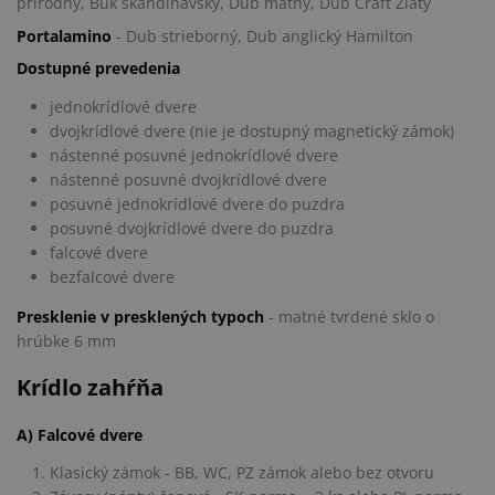
prírodný, Buk škandinávsky, Dub matný, Dub Craft Zlatý
Portalamino
- Dub strieborný, Dub anglický Hamilton
Dostupné prevedenia
jednokrídlové dvere
dvojkrídlové dvere (nie je dostupný magnetický zámok)
nástenné posuvné jednokrídlové dvere
nástenné posuvné dvojkrídlové dvere
posuvné jednokrídlové dvere do puzdra
posuvné dvojkrídlové dvere do puzdra
falcové dvere
bezfalcové dvere
Presklenie v presklených typoch
- matné tvrdené sklo o
hrúbke 6 mm
Krídlo zahŕňa
A) Falcové dvere
Klasický zámok - BB, WC, PZ zámok alebo bez otvoru