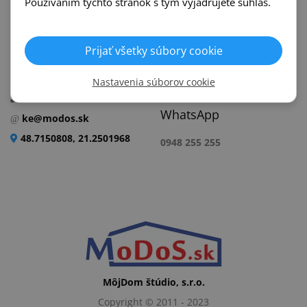
Používaním týchto stránok s tým vyjadrujete súhlas.
E-shop kontakt
Košice
info@modos.sk
Prijať všetky súbory cookie
Žižkova 3774/4E
0948 255 255
040 01 Košice
(Po - Pi, 8 - 16:30 hod.)
Nastavenia súborov cookie
0948 411 203
WhatsApp
ke@modos.sk
48.7150808, 21.2501968
0948 255 255
MôjDom štúdio, s.r.o.
Copyright © 2011 - 2023