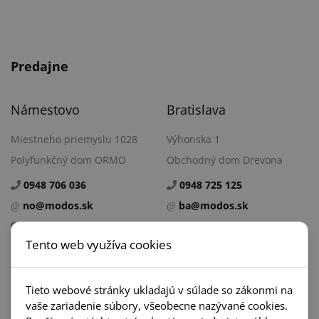
možnosti v interiérovom dizajne.
Predajne
Námestovo
Bratislava
Miestneho priemyslu 1028
Výhonska 1
Polyfunkčný dom ORMO
Obchodný dom Drevona
0948 706 036
0948 725 125
no@modos.sk
ba@modos.sk
49.413765, 19.487038
48.211154, 17.159300
Tento web využíva cookies
Tieto webové stránky ukladajú v súlade so zákonmi na
vaše zariadenie súbory, všeobecne nazývané cookies.