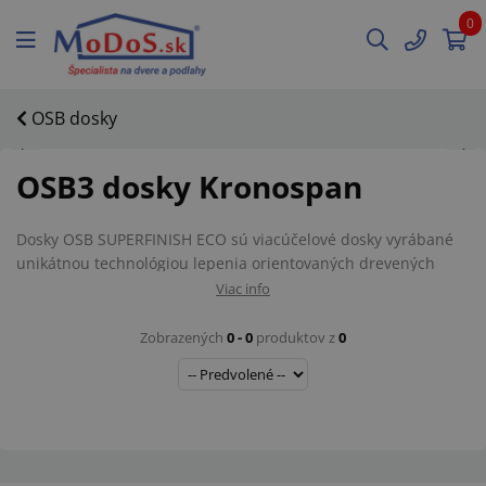
0
OSB dosky
OSB3 dosky Kronospan
Dosky OSB SUPERFINISH ECO sú viacúčelové dosky vyrábané
unikátnou technológiou lepenia orientovaných drevených
triesok v troch vrstvách. Vo vrchných vrstvách sú orientované
Viac info
pozdĺžnym smerom, v strednej vrstve sú orientované
priečnym smerom. Rozmery, tvar a smerová orientácia triesok
Zobrazených
0 - 0
produktov z
0
v jednotlivých vrstvách maximálne využívajú prirodzené
vlastnosti dreva k dosiahnutiu tých najlepších mechanicko-
fyzikálnych parametrov dosiek. Dosky neobsahujú prirodzené
vady rastúceho dreva (hrče, praskliny a pod.). Veľkosť triesok v
povrchovej vrstve umožňuje vyniknúť prirodzenej štruktúre,
farbe a rustikálnosti prírodného dreva a prináša tak nové