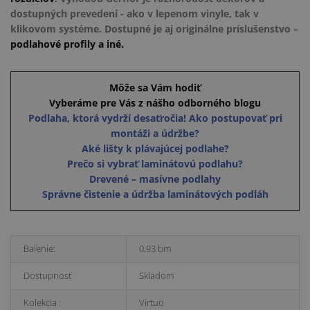
dostupných prevedení - ako v lepenom vinyle, tak v
klikovom systéme. Dostupné je aj originálne príslušenstvo –
podlahové profily a iné.
Môže sa Vám hodiť
Vyberáme pre Vás z nášho odborného blogu
Podlaha, ktorá vydrží desaťročia! Ako postupovať pri
montáži a údržbe?
Aké lišty k plávajúcej podlahe?
Prečo si vybrať laminátovú podlahu?
Drevené – masívne podlahy
Správne čistenie a údržba laminátových podláh
Balenie:
0,93 bm
Dostupnosť
Skladom
Kolekcia :
Virtuo