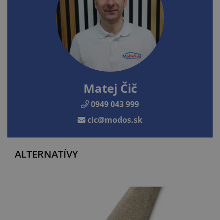
Matej Čič
0949 043 999
cic@modos.sk
ALTERNATÍVY