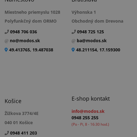
Miestneho priemyslu 1028
Výhonska 1
Polyfunkčný dom ORMO
Obchodný dom Drevona
0948 706 036
0948 725 125
no@modos.sk
ba@modos.sk
49.413765, 19.487038
48.211154, 17.159300
E-shop kontakt
Košice
info@modos.sk
Žižkova 3774/4E
0948 255 255
040 01 Košice
(Po - Pi, 8 - 16:30 hod.)
0948 411 203