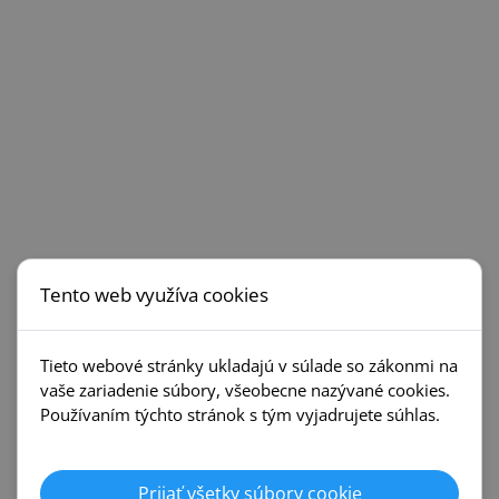
Prechodové profily - Samolepiaco-
Typ výrobku
narážacie
Výška
4,6 mm
Šírka
37 mm
Dĺžka
930 mm
Kolekcia
Multifunkčný profil 0642
Materiál
Hliník
Tento web využíva cookies
Montáž
Samolepiaci + narážací
Profil, tvar
Oblý
Tieto webové stránky ukladajú v súlade so zákonmi na
vaše zariadenie súbory, všeobecne nazývané cookies.
Číslo dekoru
C010
Používaním týchto stránok s tým vyjadrujete súhlas.
Na výškový rozdiel do
8 mm pri montáži na lepidlo, 17 mm
(mm)
pri montáži na tŕne
Prijať všetky súbory cookie