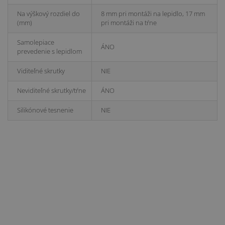
Na výškový rozdiel do
8 mm pri montáži na lepidlo, 17 mm
(mm)
pri montáži na tŕne
Samolepiace
ÁNO
prevedenie s lepidlom
Viditeľné skrutky
NIE
Neviditeľné skrutky/tŕne
ÁNO
Silikónové tesnenie
NIE
Balenie:
0,93 bm
Dostupnosť
Skladom
Kolekcia :
Virtuo
Povrchová úprava
PVC fólia
Produktová skupina
Profily