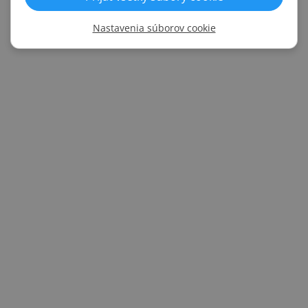
Samolepiace
ÁNO
prevedenie s lepidlom
Nastavenia súborov cookie
Viditeľné skrutky
NIE
Neviditeľné skrutky/tŕne
ÁNO
Silikónové tesnenie
NIE
Navod_Profil
580.47k
TDS-Design-coverstrip-93-cm-EN
56.51k
bezpečne vlastnými dodávkami
šetrnou manipuláciou
zavoláme deň vopred
Hodnota objednávky
Cena dopravy