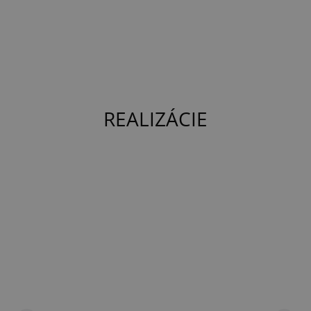
do 200 €
25 €
nad 200 €
ZDARMA
REALIZÁCIE