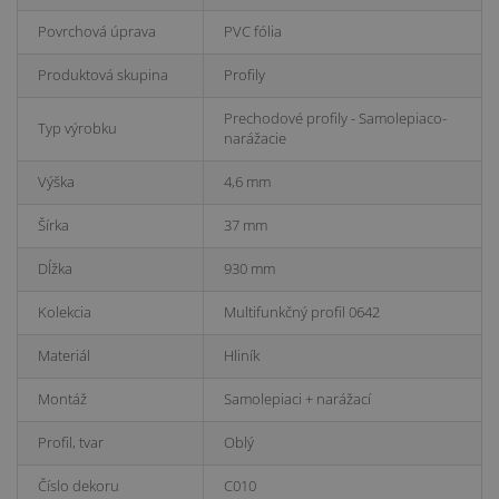
Povrchová úprava
PVC fólia
Produktová skupina
Profily
Prechodové profily - Samolepiaco-
Typ výrobku
narážacie
Výška
4,6 mm
Šírka
37 mm
Dĺžka
930 mm
Kolekcia
Multifunkčný profil 0642
Materiál
Hliník
Montáž
Samolepiaci + narážací
Profil, tvar
Oblý
Číslo dekoru
C010