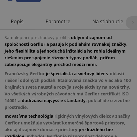
Popis
Parametre
Na stiahnutie
Samolepiaci prechodový profil s
oblým dizajnom od
spoločnosti Gerflor
a pasuje k podlahám rovnakej značky.
Jeho flexibilita a jednoduchá inštalácia ho robia ideálnym
riešením pre spojenie rôznych typov podláh, pričom
zabezpečuje elegantný prechod medzi nimi.
Francúzsky Gerflor
je špecialista a svetový líder v
oblasti
riešení odolných podláh. Etablovaná značka vo viac ako 100
krajinách sveta neustále rozvíja svoje aktivity na nové trhy.
Vo všetkých výrobných závodoch má Gerflor certifikát ISO
14001 a
dodržiava najvyššie štandardy
, pokiaľ ide o životné
prostredie.
Inovatívna technológia
rigidných vinylových dielcov značky
Gerflor umožňuje vytvárať komerčné športové priestory,
ako aj dizajnové domáce priestory
pre každého bez
rozdielov
. Výhodou Gerflor je rôznorodosť dekorov a