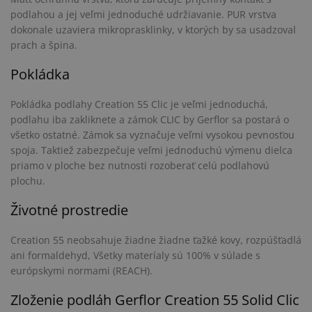
podlahou a jej veľmi jednoduché udržiavanie. PUR vrstva
dokonale uzaviera mikroprasklinky, v ktorých by sa usadzoval
prach a špina.
Pokládka
Pokládka podlahy Creation 55 Clic je veľmi jednoduchá,
podlahu iba zakliknete a zámok CLIC by Gerflor sa postará o
všetko ostatné. Zámok sa vyznačuje veľmi vysokou pevnosťou
spoja. Taktiež zabezpečuje veľmi jednoduchú výmenu dielca
priamo v ploche bez nutnosti rozoberať celú podlahovú
plochu.
Životné prostredie
Creation 55 neobsahuje žiadne žiadne ťažké kovy, rozpúšťadlá
ani formaldehyd, Všetky materíaly sú 100% v súlade s
európskymi normami (REACH).
Zloženie podláh Gerflor Creation 55 Solid Clic