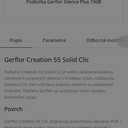
Podložka Gerflor Silence Plus 19dB
Popis
Parametre
Odborná montáž
Gerflor Creation 55 Solid Clic
Podlaha Creation 55 Solid Clic je veľmi obĺúbená kolekcia
zámkových vinylových dielcov s hrúbkou 5mm, nášľapnou
vrstvou 0,55 mm a širokou paletou dekorov so skosenými
hranami. Podlaha Gerflor sa vyznačuje veľmi vysokou
pevnosťou spoja.
Povrch
Gerflor Creation 55 Clic disponuje povrchovou úpravou PUR +
Matt ochranná vrstva, ktorá zaručuje príjemny kontakt s