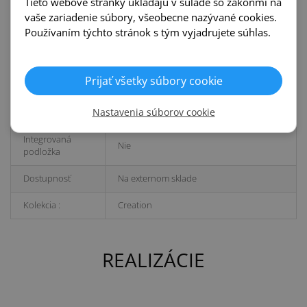
Tieto webové stránky ukladajú v súlade so zákonmi na
Štruktúra povrchu
Štruktúra dreva
vaše zariadenie súbory, všeobecne nazývané cookies.
Používaním týchto stránok s tým vyjadrujete súhlas.
Garancia pre
15 rokov
domácnosti
Typ
Zámkový - Klik
Prijať všetky súbory cookie
Vhodné - na teplovodné a elektrické
Podlahové kúrenie
Nastavenia súborov cookie
podlahové kúrenie
Integrovaná
Nie
podložka
Dostupnosť
Na externom sklade
Kolekcia :
Creation
REALIZÁCIE