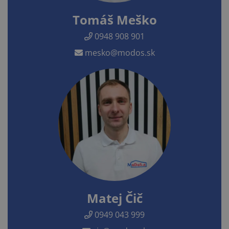
Tomáš Meško
0948 908 901
mesko@modos.sk
Matej Čič
0949 043 999