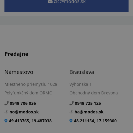
cic@modos.sk
Predajne
Námestovo
Bratislava
Miestneho priemyslu 1028
Výhonska 1
Polyfunkčný dom ORMO
Obchodný dom Drevona
0948 706 036
0948 725 125
no@modos.sk
ba@modos.sk
49.413765, 19.487038
48.211154, 17.159300