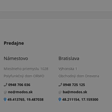
Predajne
Námestovo
Bratislava
Miestneho priemyslu 1028
Výhonska 1
Polyfunkčný dom ORMO
Obchodný dom Drevona
0948 706 036
0948 725 125
no@modos.sk
ba@modos.sk
49.413765, 19.487038
48.211154, 17.159300