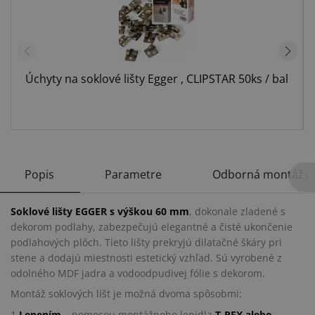
Úchyty na soklové lišty Egger , CLIPSTAR 50ks / bal
Popis
Parametre
Odborná montáž
Soklové lišty EGGER s výškou 60 mm
, dokonale zladené s
dekorom podlahy, zabezpečujú elegantné a čisté ukončenie
podlahových plôch. Tieto lišty prekryjú dilatačné škáry pri
stene a dodajú miestnosti estetický vzhľad. Sú vyrobené z
odolného MDF jadra a vodoodpudivej fólie s dekorom.
Montáž soklových líšt je možná dvoma spôsobmi:
1.
Lepením
– pomocou montážneho lepidla
T-REX alebo