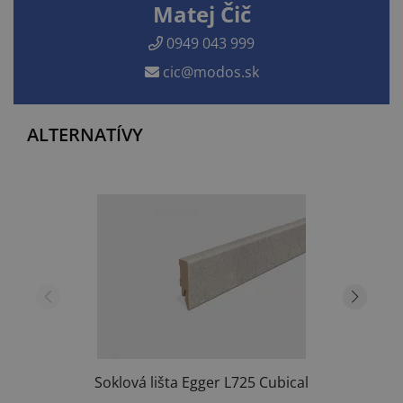
Matej Čič
0949 043 999
cic@modos.sk
ALTERNATÍVY
Soklová lišta Egger L725 Cubical