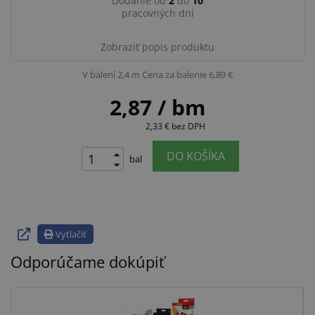
Dodanie od
2
do
10
pracovných dní
Zobraziť popis produktu
V balení 2,4 m
Cena za balenie 6,89 €
2,87
/ bm
2,33 €
bez DPH
DO KOŠÍKA
bal
Vytlačiť
Odporúčame dokúpiť