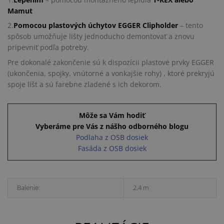
Mamut
2.
Pomocou plastových úchytov EGGER Clipholder
– tento
spôsob umožňuje lišty jednoducho demontovať a znovu
pripevniť podľa potreby.
Pre dokonalé zakončenie sú k dispozícii plastové prvky EGGER
(ukončenia, spojky, vnútorné a vonkajšie rohy) , ktoré prekryjú
spoje líšt a sú farebne zladené s ich dekorom.
Môže sa Vám hodiť
Vyberáme pre Vás z nášho odborného blogu
Podlaha z OSB dosiek
Fasáda z OSB dosiek
Balenie:
2,4 m