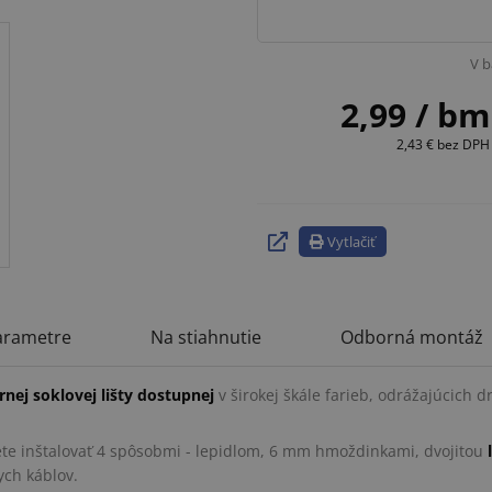
V b
2,99
/ bm
2,43 €
bez DPH
Vytlačiť
arametre
Na stiahnutie
Odborná montáž
nej soklovej lišty dostupnej
v širokej škále farieb, odrážajúcich 
ôžete inštalovať 4 spôsobmi - lepidlom, 6 mm hmoždinkami, dvojitou
nych káblov.