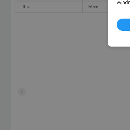
vyjadr
Hĺbka
26 mm