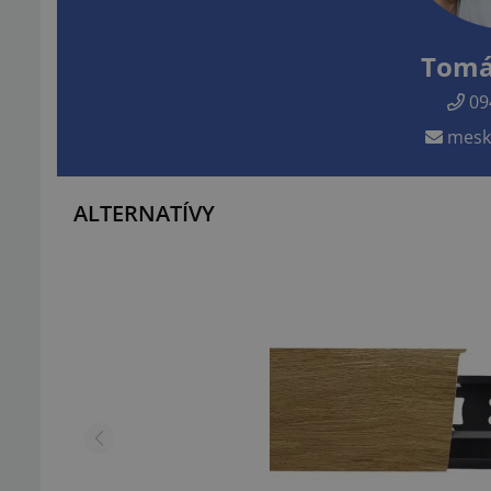
Tomá
09
mesk
ALTERNATÍVY