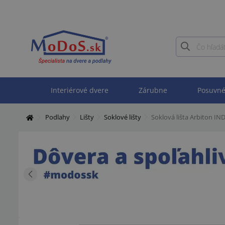
Interiérové dvere
Zárubne
Posuvné
Podlahy
Lišty
Soklové lišty
Soklová lišta Arbiton I