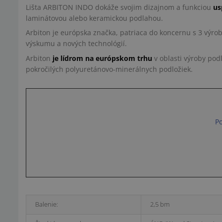
Lišta ARBITON INDO dokáže svojim dizajnom a funkciou
us
laminátovou alebo keramickou podlahou.
Arbiton je európska značka, patriaca do koncernu s 3 vý
výskumu a nových technológií.
Arbiton
je lídrom na európskom trhu
v oblasti výroby pod
pokročilých polyuretánovo-minerálnych podložiek.
Po
Balenie:
2,5 bm