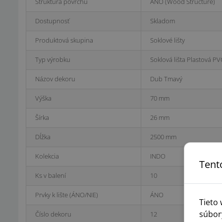
Štruktúra povrchu
ÁNO (Wood Structure)
Dostupnosť
Skladom
Produktová skupina
Soklové lišty
Typ výrobku
Soklová lišta Plastová PV
Názov dekoru
Dub Tmavý
Výška
70 mm
Šírka
26 mm
Dĺžka
2500 mm
Kolekcia
INDO
Tent
Ks v balení
10
Prvky k lište (ÁNO/NIE)
ÁNO
Tieto
súbor
Číslo dekoru
12