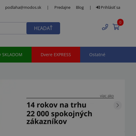
podlaha@modos.sk
|
Predajne
Blog
|
Prihlásiť sa
0
HĽADAŤ
y SKLADOM
Dvere EXPRESS
Ostatné