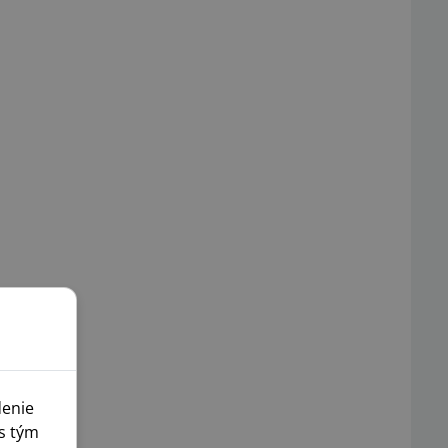
denie
s tým