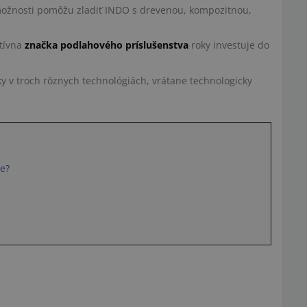
možnosti pomôžu zladiť INDO s drevenou, kompozitnou,
atívna
značka podlahového príslušenstva
roky investuje do
y v troch rôznych technológiách, vrátane technologicky
be?