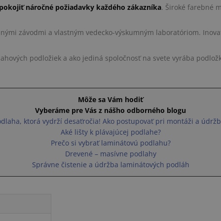
pokojiť náročné požiadavky každého zákazníka
. Široké farebné 
robnými závodmi a vlastným vedecko-výskumným laboratóriom. Inov
lahových podložiek a ako jediná spoločnosť na svete vyrába podložk
Môže sa Vám hodiť
Vyberáme pre Vás z nášho odborného blogu
dlaha, ktorá vydrží desaťročia! Ako postupovať pri montáži a údrž
Aké lišty k plávajúcej podlahe?
Prečo si vybrať laminátovú podlahu?
Drevené – masívne podlahy
Správne čistenie a údržba laminátových podláh