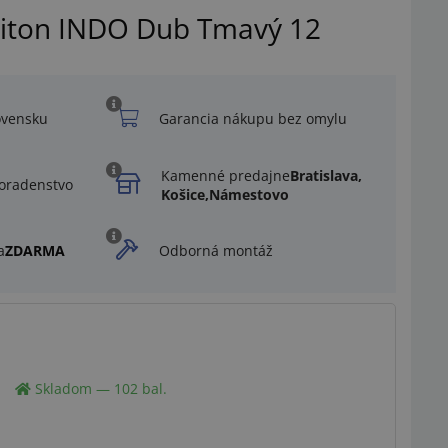
rbiton INDO Dub Tmavý 12
ovensku
Garancia nákupu bez omylu
Kamenné predajne
Bratislava,
oradenstvo
Košice,
Námestovo
a
ZDARMA
Odborná montáž
Ilustračný obrázok
Skladom — 102 bal.