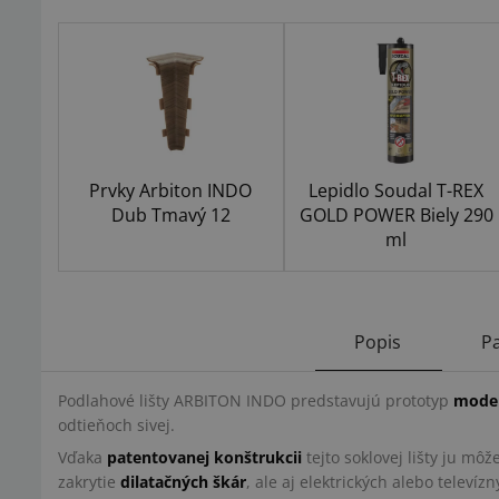
Prvky Arbiton INDO
Lepidlo Soudal T-REX
Dub Tmavý 12
GOLD POWER Biely 290
ml
Popis
P
Podlahové lišty ARBITON INDO predstavujú prototyp
moder
odtieňoch sivej.
Vďaka
patentovanej konštrukcii
tejto soklovej lišty ju m
zakrytie
dilatačných škár
, ale aj elektrických alebo televíz