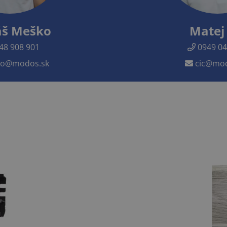
š Meško
Matej 
48 908 901
0949 04
o@modos.sk
cic@mod