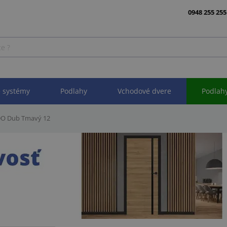
0948 255 255
 systémy
Podlahy
Vchodové dvere
Podlah
NDO Dub Tmavý 12