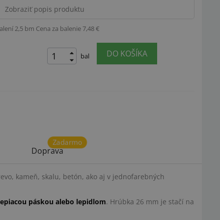
Zobraziť popis produktu
alení 2,5 bm
Cena za balenie 7,48 €
DO KOŠÍKA
bal
Zadarmo
Doprava
drevo, kameň, skalu, betón, ako aj v jednofarebných
lepiacou páskou alebo lepidlom
. Hrúbka 26 mm je stačí na