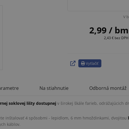
V b
2,99
/ bm
2,43 €
bez DPH
Vytlačiť
arametre
Na stiahnutie
Odborná montáž
nej soklovej lišty dostupnej
v širokej škále farieb, odrážajúcich 
ôžete inštalovať 4 spôsobmi - lepidlom, 6 mm hmoždinkami, dvojitou
nych káblov.