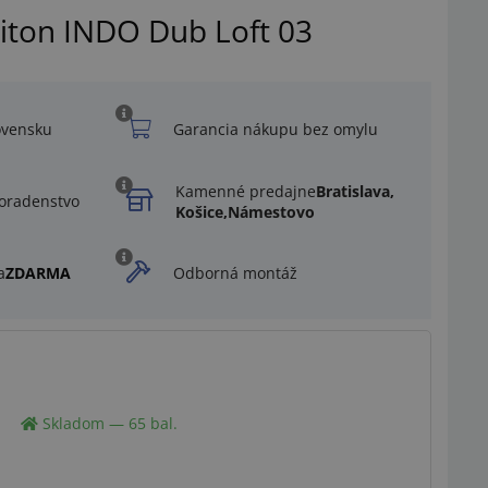
biton INDO Dub Loft 03
ovensku
Garancia nákupu bez omylu
Kamenné predajne
Bratislava,
oradenstvo
Košice,
Námestovo
a
ZDARMA
Odborná montáž
Ilustračný obrázok
Skladom — 65 bal.