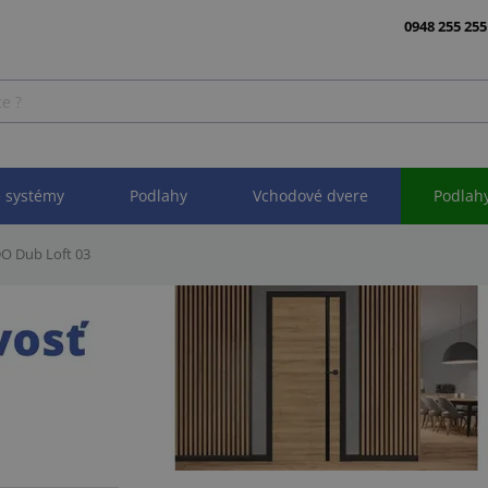
0948 255 255
 systémy
Podlahy
Vchodové dvere
Podlah
DO Dub Loft 03