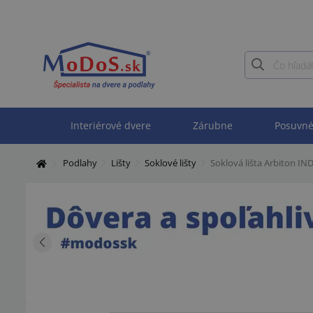
Interiérové dvere
Zárubne
Posuvné
Podlahy
Lišty
Soklové lišty
Soklová lišta Arbiton IN