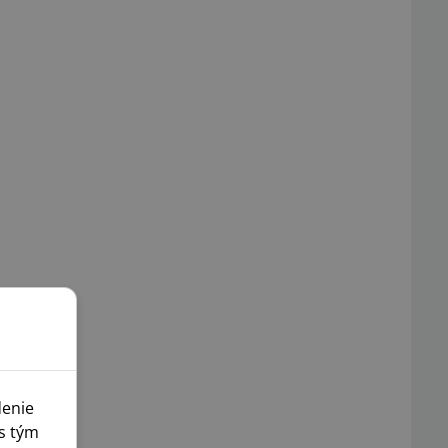
denie
s tým