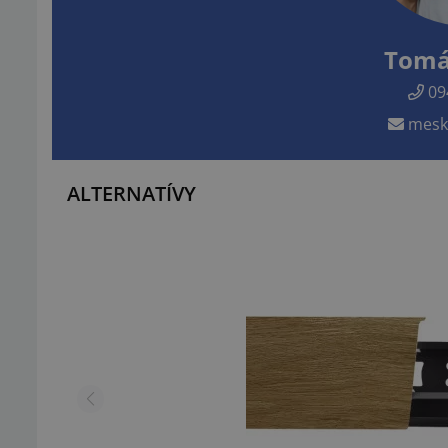
Tomá
09
mesk
ALTERNATÍVY