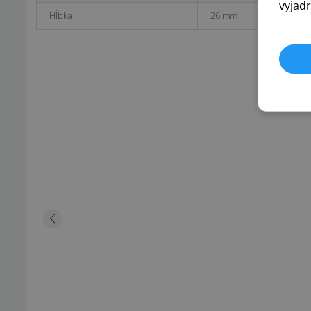
vyjadr
Hĺbka
26 mm