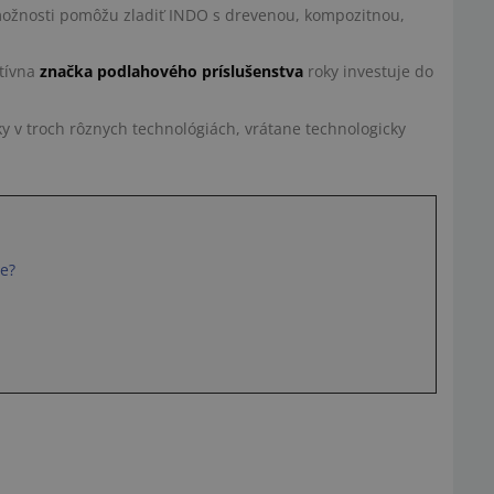
možnosti pomôžu zladiť INDO s drevenou, kompozitnou,
atívna
značka podlahového príslušenstva
roky investuje do
y v troch rôznych technológiách, vrátane technologicky
be?