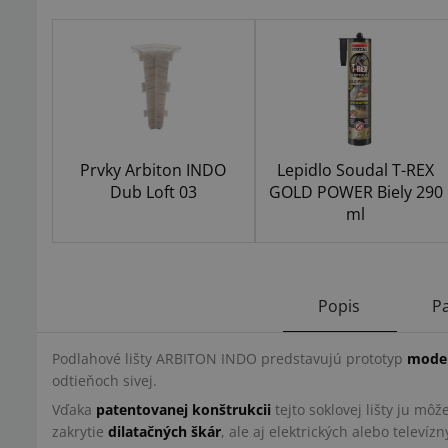
Prvky Arbiton INDO
Lepidlo Soudal T-REX
Dub Loft 03
GOLD POWER Biely 290
ml
Popis
P
Podlahové lišty ARBITON INDO predstavujú prototyp
moder
odtieňoch sivej.
Vďaka
patentovanej konštrukcii
tejto soklovej lišty ju m
zakrytie
dilatačných škár
, ale aj elektrických alebo televíz