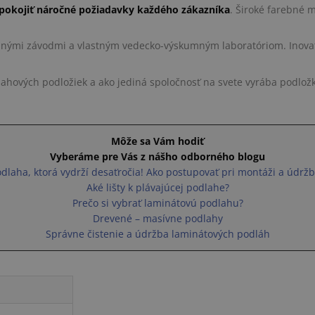
pokojiť náročné požiadavky každého zákazníka
. Široké farebné 
robnými závodmi a vlastným vedecko-výskumným laboratóriom. Inov
lahových podložiek a ako jediná spoločnosť na svete vyrába podložk
Môže sa Vám hodiť
Vyberáme pre Vás z nášho odborného blogu
dlaha, ktorá vydrží desaťročia! Ako postupovať pri montáži a údrž
Aké lišty k plávajúcej podlahe?
Prečo si vybrať laminátovú podlahu?
Drevené – masívne podlahy
Správne čistenie a údržba laminátových podláh