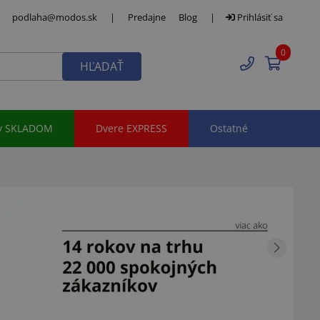
podlaha@modos.sk
|
Predajne
Blog
|
Prihlásiť sa
0
HĽADAŤ
y SKLADOM
Dvere EXPRESS
Ostatné