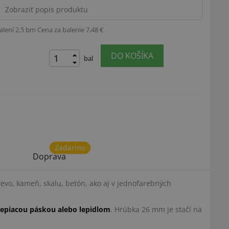
Zobraziť popis produktu
alení 2,5 bm
Cena za balenie 7,48 €
DO KOŠÍKA
bal
Zadarmo
Doprava
drevo, kameň, skalu, betón, ako aj v jednofarebných
lepiacou páskou alebo lepidlom
. Hrúbka 26 mm je stačí na