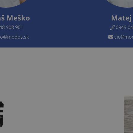
š Meško
Matej 
48 908 901
0949 04
o@modos.sk
cic@mod