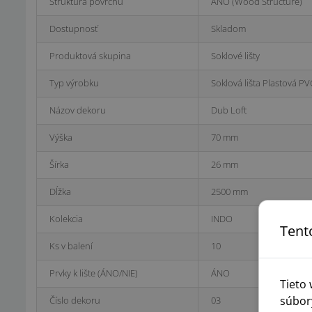
Štruktúra povrchu
ÁNO (Wood Structure)
Dostupnosť
Skladom
Produktová skupina
Soklové lišty
Typ výrobku
Soklová lišta Plastová PV
Názov dekoru
Dub Loft
Výška
70 mm
Šírka
26 mm
Dĺžka
2500 mm
Kolekcia
INDO
Tent
Ks v balení
10
Prvky k lište (ÁNO/NIE)
ÁNO
Tieto
súbor
Číslo dekoru
03