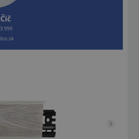
Čič
3 999
os.sk