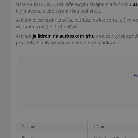
Lišta ARBITON INDO dokáže svojim dizajnom a funkciou
us
laminátovou alebo keramickou podlahou.
Arbiton je európska značka, patriaca do koncernu s 3 vý
výskumu a nových technológií.
Arbiton
je lídrom na európskom trhu
v oblasti výroby pod
pokročilých polyuretánovo-minerálnych podložiek.
Po
Balenie:
2,5 bm