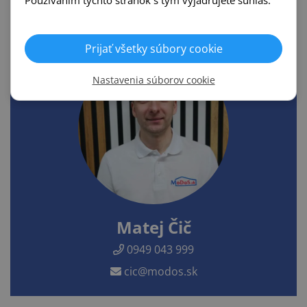
Používaním týchto stránok s tým vyjadrujete súhlas.
0948 908 901
mesko@modos.sk
Prijať všetky súbory cookie
Nastavenia súborov cookie
Matej Čič
0949 043 999
cic@modos.sk