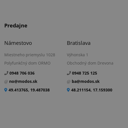
Predajne
Námestovo
Bratislava
Miestneho priemyslu 1028
Výhonska 1
Polyfunkčný dom ORMO
Obchodný dom Drevona
0948 706 036
0948 725 125
no@modos.sk
ba@modos.sk
49.413765, 19.487038
48.211154, 17.159300