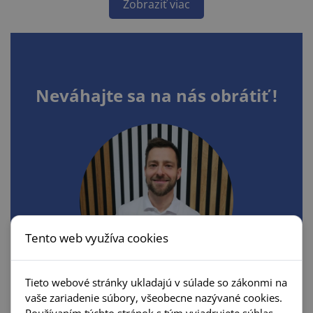
Zobraziť viac
Neváhajte sa na nás obrátiť !
Tento web využíva cookies
Tieto webové stránky ukladajú v súlade so zákonmi na
Tomáš Meško
vaše zariadenie súbory, všeobecne nazývané cookies.