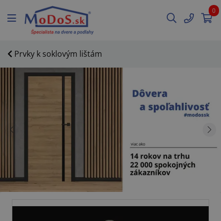
0
Prvky k soklovým lištám