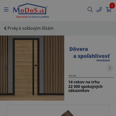
0
Prvky k soklovým lištám