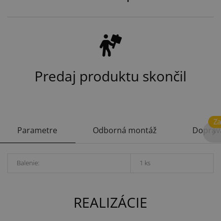
Predaj produktu skončil
Z
Parametre
Odborná montáž
Doprav
Balenie:
1 ks
REALIZÁCIE