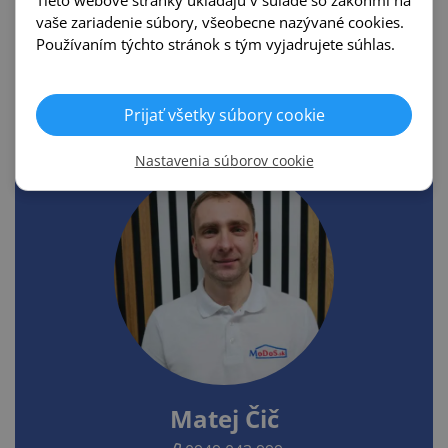
vaše zariadenie súbory, všeobecne nazývané cookies.
Používaním týchto stránok s tým vyjadrujete súhlas.
Tomáš Meško
0948 908 901
Prijať všetky súbory cookie
mesko@modos.sk
Nastavenia súborov cookie
Matej Čič