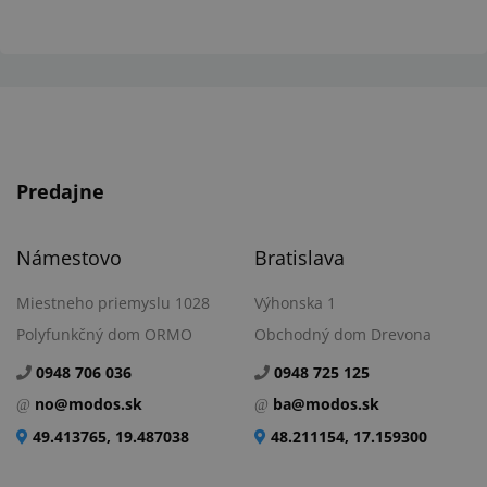
Ukončenie...
Predajne
Námestovo
Bratislava
Miestneho priemyslu 1028
Výhonska 1
Polyfunkčný dom ORMO
Obchodný dom Drevona
0948 706 036
0948 725 125
no@modos.sk
ba@modos.sk
49.413765, 19.487038
48.211154, 17.159300