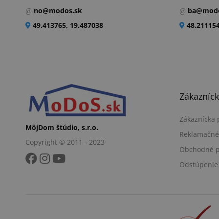
no@modos.sk
ba@modo
49.413765, 19.487038
48.211154
Zákazníck
Zákaznícka
MôjDom štúdio, s.r.o.
Reklamačné
Copyright © 2011 - 2023
Obchodné 
Odstúpenie