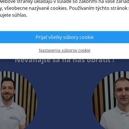
 webové stránky ukladajú v súlade so zákonmi na vaše zaria
y, všeobecne nazývané cookies. Používaním týchto stránok 
ujete súhlas.
Zobraziť viac
Prijať všetky súbory cookie
Nastavenia súborov cookie
Neváhajte sa na nás obrátiť !