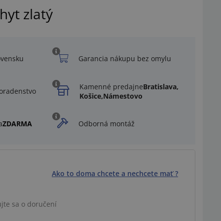
hyt zlatý
ovensku
Garancia nákupu bez omylu
Kamenné predajne
Bratislava,
oradenstvo
Košice,
Námestovo
a
ZDARMA
Odborná montáž
Ako to doma chcete a nechcete mať ?
Ilustračný obrázok
jte sa o doručení