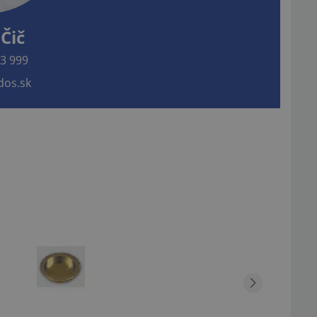
Čič
3 999
os.sk