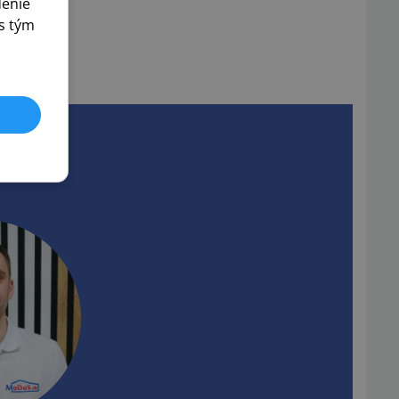
denie
s tým