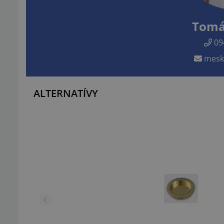
Tomá
09
mesk
ALTERNATÍVY