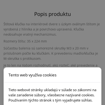
Popis produktu
Štítová kľučka na interiérové dvere s úzkym oválnym štítom je
vyrobená z hliníka a je povrchovo upravená. Kľučka
neobsahuje vratný mechanizmus.
Rozmery štítu: 35 x 224 mm
Súčasťou balenia sú samorezné skrutky M3 x 20 mm v
príslušnom počte ku kľučkám. K prevedeniu madlo/kľučka je
M-skrutka s protikusom.
Je to len na Vašom rozhodnutí, akú rozteč, aké prevedenie a
aký typ otvoru si vyberiete z našej širokej ponuky. V prípade,
Tento web využíva cookies
že sa neviete rozhodnúť, radi Vám poradíme a pomôžeme s
výberom.
Upozornenie:
Tieto webové stránky ukladajú v súlade so zákonmi na
Pri objednávaní štítových kľučiek je potrebné vedieť
vaše zariadenie súbory, všeobecne nazývané cookies.
vzdialenosť medzi osou kľučky a osou kľúča (rozteč).
Používaním týchto stránok s tým vyjadrujete súhlas.
Štandardná vzdialenosť je 72 alebo 90 mm. Takisto aj otvory