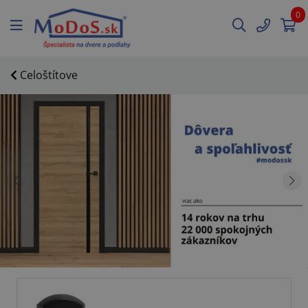
0
Celoštítove