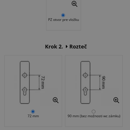
PZ otvor pre vložku
Krok 2.
Rozteč
72 mm
90 mm (bez možnosti wc zámku)