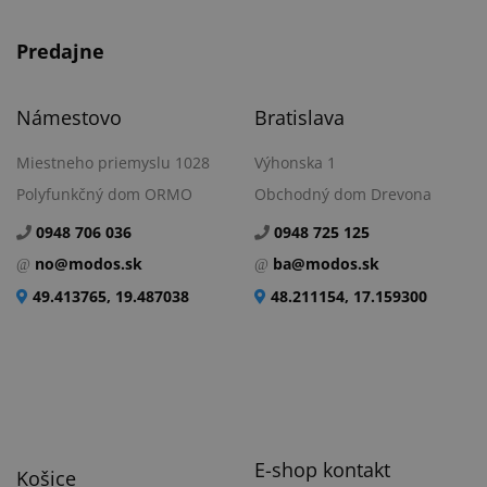
Predajne
Námestovo
Bratislava
Miestneho priemyslu 1028
Výhonska 1
Polyfunkčný dom ORMO
Obchodný dom Drevona
0948 706 036
0948 725 125
no@modos.sk
ba@modos.sk
49.413765, 19.487038
48.211154, 17.159300
E-shop kontakt
Košice