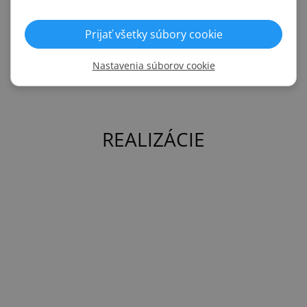
do štítových kľučiek sú vyrážané na mieru a preto Vás prosíme
o uvedenie nielen správnej rozteče, ale aj typu otvorov.
Prijať všetky súbory cookie
V opačnom prípade výmena kľučiek nemusí byť
samozrejmosťou.
Nastavenia súborov cookie
REALIZÁCIE