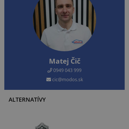
Matej Čič
0949 043 999
cic@modos.sk
ALTERNATÍVY