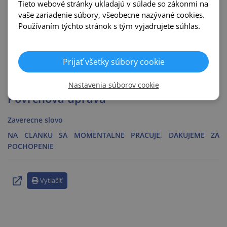
Tieto webové stránky ukladajú v súlade so zákonmi na
Rozostup hranolov
400 mm
500 mm
600 mm
vaše zariadenie súbory, všeobecne nazývané cookies.
Hrúbka OSB3 dosiek
(minimálna)
15 - 18 mm
18 - 22 mm
22 mm
Používaním týchto stránok s tým vyjadrujete súhlas.
Príprava podkladu
Prijať všetky súbory cookie
Montaz OSB dosiek
Nastavenia súborov cookie
Povrchová uprava
Zaverecne slovo
NA CLANKU SA MOMENTALNE PRACUJE, DAKUJEME ZA
POCHOPENIE
Vytlačiť