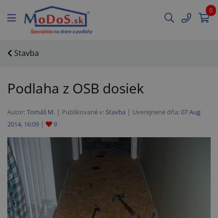
0
Stavba
Podlaha z OSB dosiek
Autor:
Tomáš M.
Publikované v:
Stavba
Uverejnené dňa:
07 Aug
2014, 16:09
9