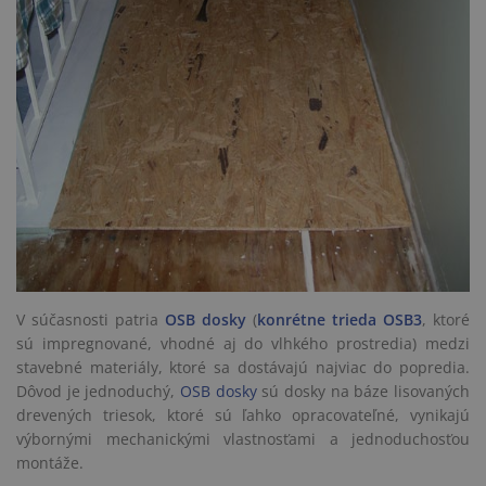
V súčasnosti patria
OSB dosky
(
konrétne trieda OSB3
, ktoré
sú impregnované, vhodné aj do vlhkého prostredia) medzi
stavebné materiály, ktoré sa dostávajú najviac do popredia.
Dôvod je jednoduchý,
OSB dosky
sú dosky na báze lisovaných
drevených triesok, ktoré sú ľahko opracovateľné, vynikajú
výbornými mechanickými vlastnosťami a jednoduchosťou
montáže.