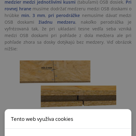
medzier medzi jednotlivími kusmi
(tabuľami) OSB dosiek.
Pri
rovnej hrane
musíme dodržať medzeru medzi OSB doskami o
hrúbke
min. 3 mm
,
pri perodrážke
nemusíme dávať medzi
OSB doskami
žiadnu medzeru
, nakoľko perodrážka je
vyfrézovaná tak, že pri ukladaní tesne vedľa seba vzniká
medzi OSB doskami pri pohľade z dola medzera ale pri
pohľade zhora sa dosky dotýkajú bez medzery. Viď obrázok
nižšie:
Tento web využíva cookies
Hrúbka OSB dosiek
sa určuje podľa rozostupu hranolov
použitých ako podkladkový rošt pod podlahu z OSB dosiek.