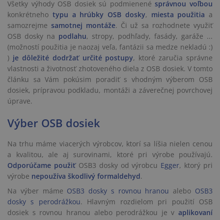
Všetky výhody OSB dosiek sú podmienené
správnou voľbou
konkrétneho
typu a hrúbky OSB dosky
,
miesta použitia
a
samozrejme
samotnej montáže
. Či už sa rozhodnete využiť
OSB dosky na
podlahu
, stropy, podhľady, fasády, garáže ...
(možností použitia je naozaj veľa, fantázii sa medze nekladú :)
)
je dôležité dodržať určité postupy
, ktoré zaručia správne
vlastnosti a životnosť zhotoveného diela z OSB dosiek. V tomto
článku sa Vám pokúsim poradiť s vhodným výberom OSB
dosiek, prípravou podkladu, montáži a záverečnej povrchovej
úprave.
Výber OSB dosiek
Na trhu máme viacerých výrobcov, ktorí sa líšia nielen cenou
a kvalitou, ale aj surovinami, ktoré pri výrobe používajú.
Odporúčame použiť
OSB3 dosky od výrobcu
Egger
, ktorý pri
výrobe
nepoužíva škodlivý formaldehyd
.
Na výber máme
OSB3 dosky s rovnou hranou
alebo
OSB3
dosky s perodrážkou
. Hlavným rozdielom pri použití OSB
dosiek s rovnou hranou alebo perodrážkou je v
aplikovaní