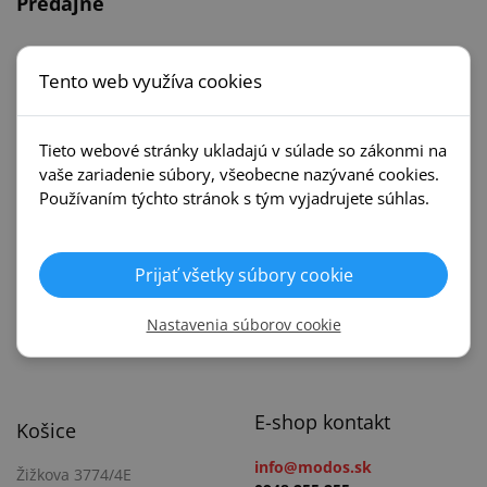
Predajne
Námestovo
Bratislava
Tento web využíva cookies
Miestneho priemyslu 1028
Výhonska 1
Polyfunkčný dom ORMO
Obchodný dom Drevona
Tieto webové stránky ukladajú v súlade so zákonmi na
vaše zariadenie súbory, všeobecne nazývané cookies.
0948 706 036
0948 725 125
Používaním týchto stránok s tým vyjadrujete súhlas.
no@modos.sk
ba@modos.sk
49.413765, 19.487038
48.211154, 17.159300
Prijať všetky súbory cookie
Nastavenia súborov cookie
E-shop kontakt
Košice
info@modos.sk
Žižkova 3774/4E