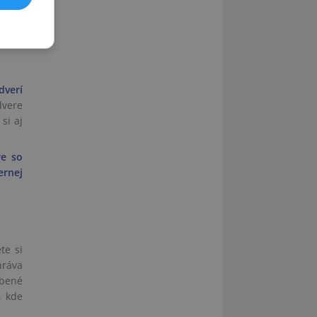
m, je
dverí
dvere
si aj
re so
ernej
te si
ráva
obené
, kde