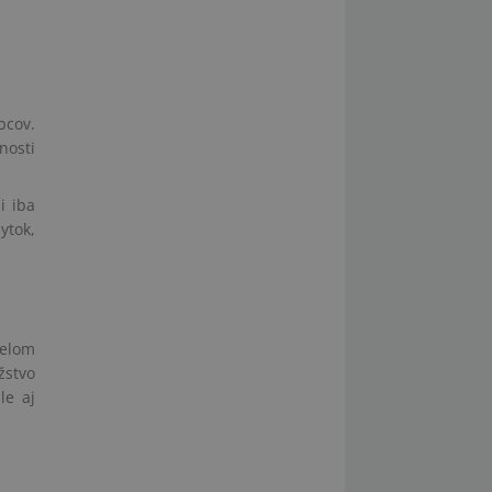
bcov.
nosti
i iba
ytok,
ielom
žstvo
le aj