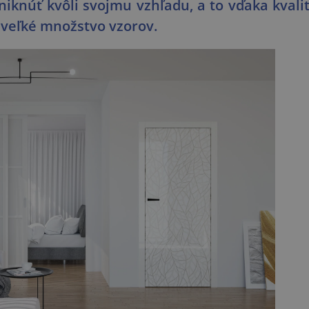
niknúť kvôli svojmu vzhľadu, a to vďaka kvali
e veľké množstvo vzorov.