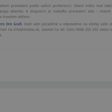
klom prevedení podľa vašich preferencií. Dvere môžu mať takti
vajú okienko. K dispozícii je niekoľko prevedení skla – matné 
 v hnedom odtieni.
ere Dre Grafi
.
Radi vám poradíme a odpovieme na všetky vaše o
ail na info@modos.sk, zavolať na tel. číslo 0948 255 255 alebo v
k.