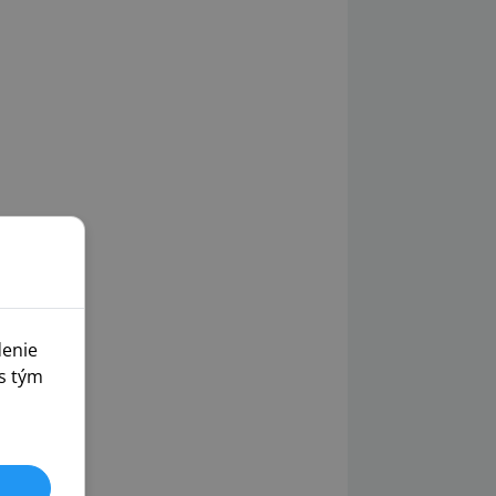
denie
s tým