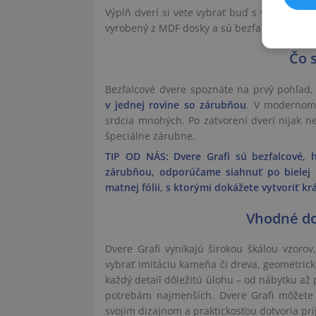
Výplň dverí si vete vybrať buď s voštinovou 
vyrobený z MDF dosky a sú bezfalcové, viet
Čo 
Bezfalcové dvere spoznáte na prvý pohľad
v jednej rovine so zárubňou
. V modernom i
srdcia mnohých. Po zatvorení dverí nijak ne
špeciálne zárubne.
TIP OD NÁS: Dvere Grafi sú bezfalcové, hr
zárubňou, odporúčame siahnuť po bielej la
matnej fólii, s ktorými dokážete vytvoriť kr
Vhodné do
Dvere Grafi vynikajú širokou škálou vzoro
vybrať imitáciu kameňa či dreva, geometrick
každý detail dôležitú úlohu – od nábytku až 
potrebám najmenších. Dvere Grafi môžete 
svojim dizajnom a praktickosťou dotvoria pr