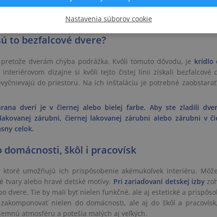
výplňou, alebo dutinkovou drevotrieskou. Konštrukcia dverí, ich rá
Nastavenia súborov cookie
e čo to znamená?
sú to bezfalcové dvere?
, pretože dverám chýba podrážka. Kvôli tomuto dôvodu, je
krídlo 
nteriérovom dizajne si kvôli tejto čistej línii získali bezfalcové 
vyčnievajú do priestoru. Na ich inštaláciu je potrebné zaobstarať 
ana dverí je v čiernej alebo bielej farbe. Aby ste zladili dve
kovanej zárubni, čiernej lakovanej zárubni alebo zárubni v či
ásny celok.
 domácnosti, škôl i pracovísk
v, ktoré umožňujú ich prispôsobenie akémukoľvek interiéru. Môže
é tvary alebo hravé detské motívy.
Pri zariaďovaní detskej izby
zoh
po dvere. Tie by mali byť nielen funkčné, ale aj estetické a prispôs
zakomponovať nielen do domácnosti, ale aj do škôl a pracovísk
íjemnú atmosféru a potešia malých aj veľkých.