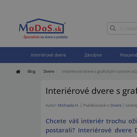
Interiérové dvere
Zárubne
Posuvné
Blog
Dvere
Interiérové dvere s grafickým vzorom oča
Interiérové dvere s gr
Autor:
Michaela H.
Publikované v:
Dvere
Uvere
Chcete váš interiér trochu ož
postarali? Interiérové dvere