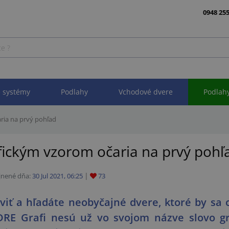
0948 255
 systémy
Podlahy
Vchodové dvere
Podlah
ria na prvý pohľad
afickým vzorom očaria na prvý pohľ
jnené dňa:
30 Jul 2021, 06:25
73
iviť a hľadáte neobyčajné dvere, ktoré by sa 
 DRE Grafi nesú už vo svojom názve slovo gr