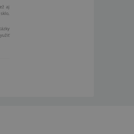
ež aj
sklo,
tázky
yužiť