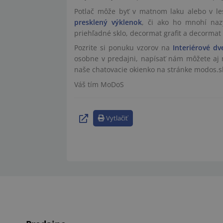
Potlač môže byť v matnom laku alebo v les
presklený výklenok
, či ako ho mnohí nazý
priehľadné sklo, decormat grafit a decormat
Pozrite si ponuku vzorov na
Interiérové dv
osobne v predajni, napísať nám môžete aj m
naše chatovacie okienko na stránke modos.s
Váš tím MoDoS
Vytlačiť