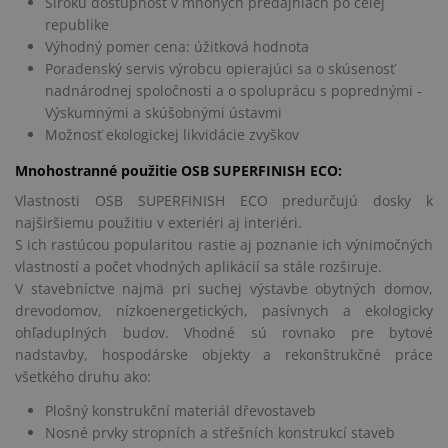
Širokú dostupnosť v mnohých predajniach po celej
republike
Výhodný pomer cena: úžitková hodnota
Poradenský servis výrobcu opierajúci sa o skúsenosť
nadnárodnej spoločnosti a o spoluprácu s poprednými -
Výskumnými a skúšobnými ústavmi
Možnosť ekologickej likvidácie zvyškov
Mnohostranné použitie OSB SUPERFINISH ECO:
Vlastnosti OSB SUPERFINISH ECO predurčujú dosky k
najširšiemu použitiu v exteriéri aj interiéri.
S ich rastúcou popularitou rastie aj poznanie ich výnimočných
vlastností a počet vhodných aplikácií sa stále rozširuje.
V stavebníctve najmä pri suchej výstavbe obytných domov,
drevodomov, nízkoenergetických, pasívnych a ekologicky
ohľaduplných budov. Vhodné sú rovnako pre bytové
nadstavby, hospodárske objekty a rekonštrukčné práce
všetkého druhu ako:
Plošný konstrukční materiál dřevostaveb
Nosné prvky stropních a střešních konstrukcí staveb