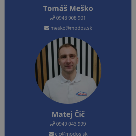
Tomáš Meško
0948 908 901
mesko@modos.sk
Matej Čič
0949 043 999
cic@modos.sk