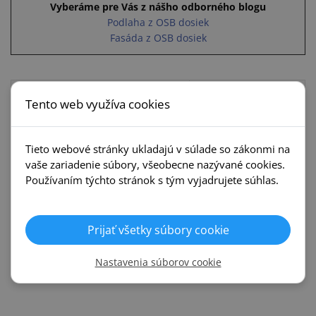
Vyberáme pre Vás z nášho odborného blogu
Podlaha z OSB dosiek
Fasáda z OSB dosiek
Hrúbka podlahy:
10 mm
Tento web využíva cookies
Šírka:
1250 mm
Tieto webové stránky ukladajú v súlade so zákonmi na
Dĺžka:
2500 mm
vaše zariadenie súbory, všeobecne nazývané cookies.
Plocha:
3,125 m²
Používaním týchto stránok s tým vyjadrujete súhlas.
Hmotnosť:
18,75 kg
Prijať všetky súbory cookie
REALIZÁCIE
Nastavenia súborov cookie