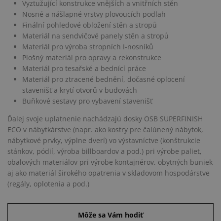
Vyztužující konstrukce vnějších a vnitřních stěn
Nosné a nášlapné vrstvy plovoucích podlah
Finální pohledové obložení stěn a stropů
Materiál na sendvičové panely stěn a stropů
Materiál pro výroba stropních I-nosníků
Plošný materiál pro opravy a rekonstrukce
Materiál pro tesařské a bednící práce
Materiál pro ztracené bednění, dočasné oplocení
stavenišť a krytí otvorů v budovách
Buňkové sestavy pro vybavení stavenišť
Ďalej svoje uplatnenie nachádzajú dosky OSB SUPERFINISH
ECO v nábytkárstve (napr. ako kostry pre čalúnený nábytok,
nábytkové prvky, výplne dverí) vo výstavníctve (konštrukcie
stánkov, pódií, výroba billboardov a pod.) pri výrobe paliet,
obalových materiálov pri výrobe kontajnérov, obytných buniek
aj ako materiál širokého opatrenia v skladovom hospodárstve
(regály, oplotenia a pod.)
Môže sa Vám hodiť