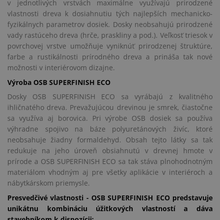
v jednotlivých vrstvách maximálne využívajú prirodzené
vlastnosti dreva k dosiahnutiu tých najlepších mechanicko-
fyzikálnych parametrov dosiek. Dosky neobsahujú prirodzené
vady rastúceho dreva (hrče, praskliny a pod.). Veľkosť triesok v
povrchovej vrstve umožňuje vyniknúť prirodzenej štruktúre,
farbe a rustikálnosti prírodného dreva a prináša tak nové
možnosti v interiérovom dizajne.
Výroba OSB SUPERFINISH ECO
Dosky OSB SUPERFINISH ECO sa vyrábajú z kvalitného
ihličnatého dreva. Prevažujúcou drevinou je smrek, čiastočne
sa využíva aj borovica. Pri výrobe OSB dosiek sa používa
výhradne spojivo na báze polyuretánových živíc, ktoré
neobsahuje žiadny formaldehyd. Obsah tejto látky sa tak
redukuje na jeho úroveň obsiahnutú v drevnej hmote v
prírode a OSB SUPERFINISH ECO sa tak stáva plnohodnotným
materiálom vhodným aj pre všetky aplikácie v interiéroch a
nábytkárskom priemysle.
Presvedčivé vlastnosti - OSB SUPERFINISH ECO predstavuje
unikátnu kombináciu úžitkových vlastností a dáva
stavebníkom k dispozícii: