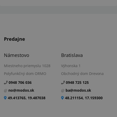
Predajne
Námestovo
Bratislava
Miestneho priemyslu 1028
Výhonska 1
Polyfunkčný dom ORMO
Obchodný dom Drevona
0948 706 036
0948 725 125
no@modos.sk
ba@modos.sk
49.413765, 19.487038
48.211154, 17.159300