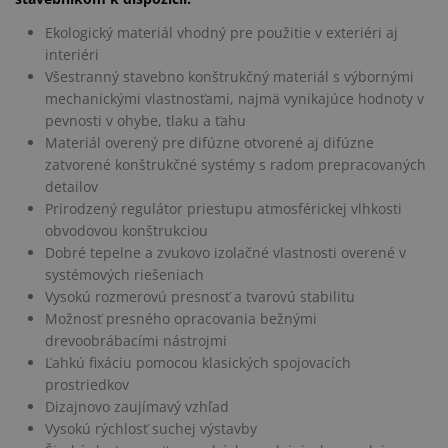
Ekologický materiál vhodný pre použitie v exteriéri aj
interiéri
Všestranný stavebno konštrukčný materiál s výbornými
mechanickými vlastnosťami, najmä vynikajúce hodnoty v
pevnosti v ohybe, tlaku a ťahu
Materiál overený pre difúzne otvorené aj difúzne
zatvorené konštrukčné systémy s radom prepracovaných
detailov
Prirodzený regulátor priestupu atmosférickej vlhkosti
obvodovou konštrukciou
Dobré tepelne a zvukovo izolačné vlastnosti overené v
systémových riešeniach
Vysokú rozmerovú presnosť a tvarovú stabilitu
Možnosť presného opracovania bežnými
drevoobrábacími nástrojmi
Ľahkú fixáciu pomocou klasických spojovacích
prostriedkov
Dizajnovo zaujímavý vzhľad
Vysokú rýchlosť suchej výstavby