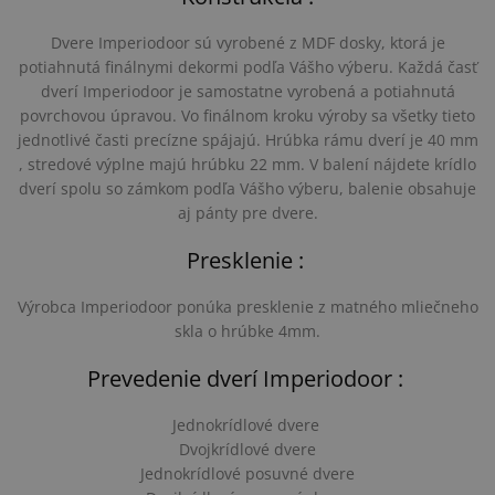
Dvere Imperiodoor sú vyrobené z MDF dosky, ktorá je
potiahnutá finálnymi dekormi podľa Vášho výberu. Každá časť
dverí Imperiodoor je samostatne vyrobená a potiahnutá
povrchovou úpravou. Vo finálnom kroku výroby sa všetky tieto
jednotlivé časti precízne spájajú. Hrúbka rámu dverí je 40 mm
, stredové výplne majú hrúbku 22 mm. V balení nájdete krídlo
dverí spolu so zámkom podľa Vášho výberu, balenie obsahuje
aj pánty pre dvere.
Presklenie :
Výrobca Imperiodoor ponúka presklenie z matného mliečneho
skla o hrúbke 4mm.
Prevedenie dverí Imperiodoor :
Jednokrídlové dvere
Dvojkrídlové dvere
Jednokrídlové posuvné dvere