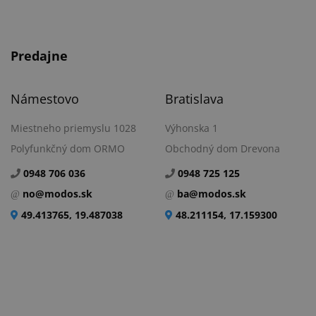
Predajne
Námestovo
Bratislava
Miestneho priemyslu 1028
Výhonska 1
Polyfunkčný dom ORMO
Obchodný dom Drevona
0948 706 036
0948 725 125
no@modos.sk
ba@modos.sk
49.413765, 19.487038
48.211154, 17.159300