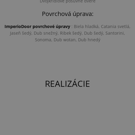
Dvojkrídlové posuvné dvere
Povrchová úprava:
ImperioDoor povrchové úpravy
: Biela hladká, Catania svetlá,
Jaseň šedý, Dub snežný, Ribek šedý, Dub šedý, Santorini,
Sonoma, Dub wotan, Dub hnedý
REALIZÁCIE