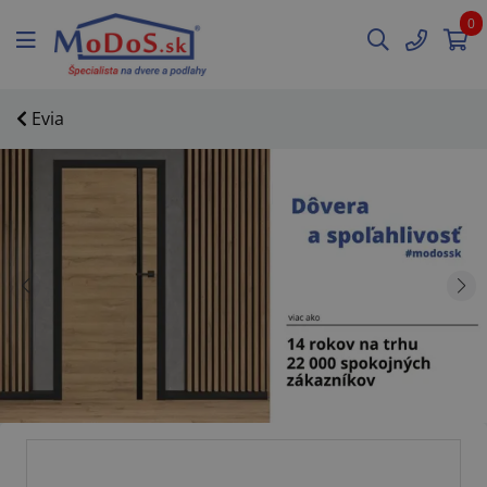
0
Evia