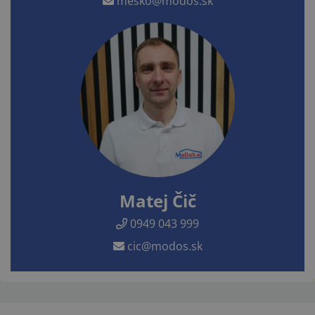
mesko@modos.sk
Matej Čič
0949 043 999
cic@modos.sk