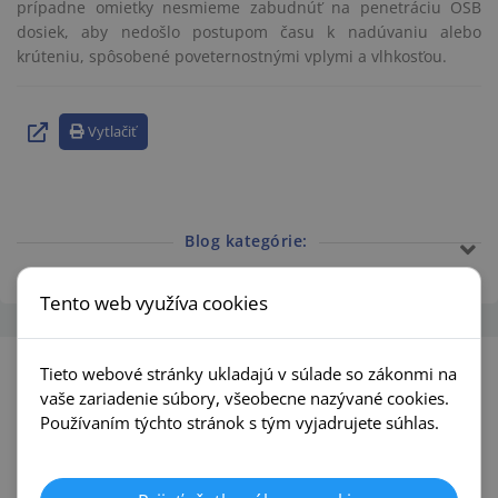
prípadne omietky nesmieme zabudnúť na penetráciu OSB
dosiek, aby nedošlo postupom času k nadúvaniu alebo
krúteniu, spôsobené poveternostnými vplymi a vlhkosťou.
Vytlačiť
Blog kategórie:
Tento web využíva cookies
Tieto webové stránky ukladajú v súlade so zákonmi na
vaše zariadenie súbory, všeobecne nazývané cookies.
Používaním týchto stránok s tým vyjadrujete súhlas.
Predajne