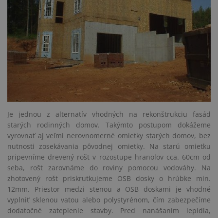
Je jednou z alternatív vhodných na rekonštrukciu fasád
starých rodinných domov. Takýmto postupom dokážeme
vyrovnať aj veľmi nerovnomerné omietky starých domov, bez
nutnosti zosekávania pôvodnej omietky. Na starú omietku
pripevníme drevený rošt v rozostupe hranolov cca. 60cm od
seba, rošt zarovnáme do roviny pomocou vodováhy. Na
zhotovený rošt priskrutkujeme OSB dosky o hrúbke min.
12mm. Priestor medzi stenou a OSB doskami je vhodné
vyplniť sklenou vatou alebo polystyrénom, čím zabezpečíme
dodatočné zateplenie stavby. Pred nanášaním lepidla,