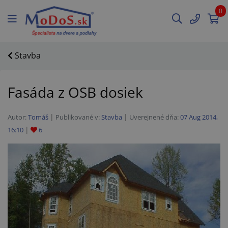
0
Stavba
Fasáda z OSB dosiek
Autor:
Tomáš
Publikované v:
Stavba
Uverejnené dňa:
07 Aug 2014,
16:10
6