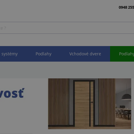
0948 255
 systémy
Podlahy
Vchodové dvere
Podlah