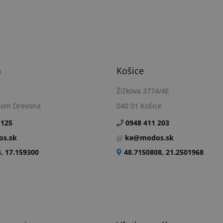
a
Košice
Žižkova 3774/4E
dom Drevona
040 01 Košice
 125
0948 411 203
s.sk
ke@modos.sk
, 17.159300
48.7150808, 21.2501968