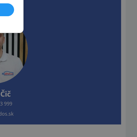
Čič
3 999
os.sk