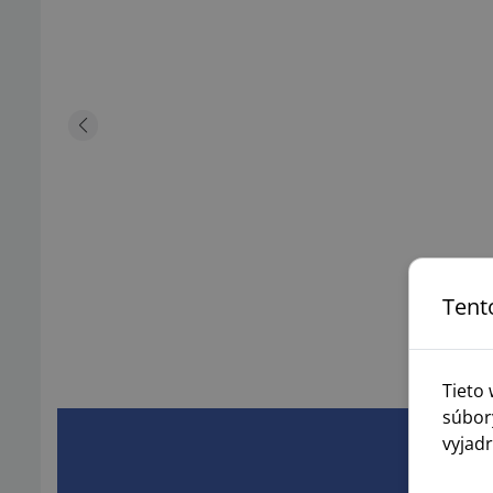
Tent
Tieto
súbor
vyjadr