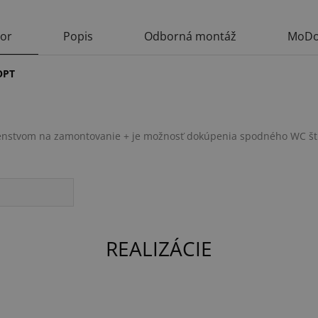
tor
Popis
Odborná montáž
MoDo
OPT
lušenstvom na zamontovanie + je možnosť dokúpenia spodného WC št
REALIZÁCIE