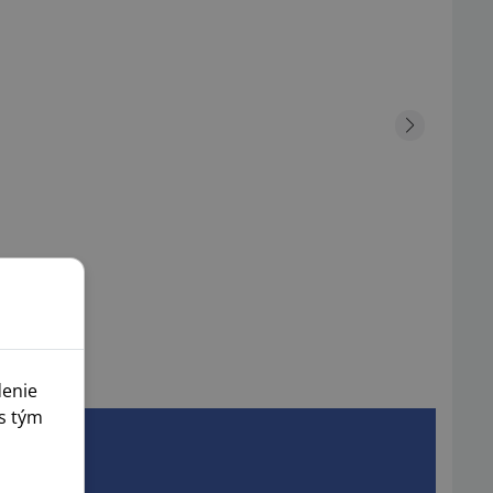
denie
s tým