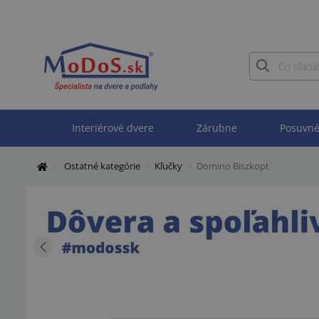
Interiérové dvere
Zárubne
Posuvné
Ostatné kategórie
Kľučky
Domino Biszkopt