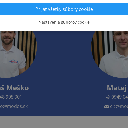
Neváhajte sa na nás obrátiť !
Prijať všetky súbory cookie
Nastavenia súborov cookie
š Meško
Matej 
48 908 901
0949 04
o@modos.sk
cic@mod