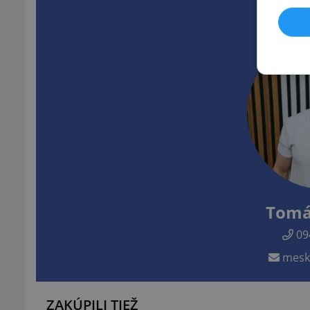
Tomá
09
mesk
ZAKÚPILI TIEŽ