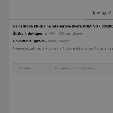
Konfigurá
Celoštitová kľučka na interiérové dvere DOMINO - BISZK
Štítky k dokúpeniu -
WC - WC zamykanie
Povrchová úprava
- Biela, Hnedá
V cene je zahrnutá kľučka na 1 dvere (obe strany) s prís
Dodanie
Dodanie od 2 do 4 týždňov