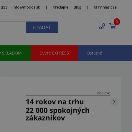
 255
info@modos.sk
|
Predajne
Blog
|
Prihlásiť sa
0
HĽADAŤ
y SKLADOM
Dvere EXPRESS
Ostatné