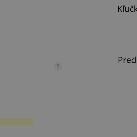
Kľuč
Pred