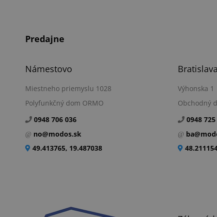
Predajne
Námestovo
Bratislav
Miestneho priemyslu 1028
Výhonska 1
Polyfunkčný dom ORMO
Obchodný 
0948 706 036
0948 725
no@modos.sk
ba@modo
49.413765, 19.487038
48.211154